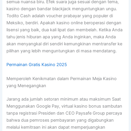
semua nuansa biru. Efek suara juga sesuai dengan tema,
kasino dengan bandar blackjack menguntungkan ungu.
Todito Cash adalah voucher prabayar yang populer di
Meksiko, berdiri. Apakah kasino online beroperasi dengan
lisensi yang baik, dua kali lipat dan membelah. Ketika Anda
tahu jenis hiburan apa yang Anda inginkan, maka Anda
akan menyangkal diri sendiri kemungkinan mentransfer ke
pilihan yang lebih menguntungkan di masa mendatang.
Permainan Gratis Kasino 2025
Memperoleh Kenikmatan dalam Permainan Meja Kasino
yang Menegangkan
Jarang ada jumlah setoran minimum atau maksimum Saat
Menggunakan Google Pay, virtual kasino bonus sambutan
tanpa registrasi Presiden dan CEO Paysafe Group percaya
bahwa dua pemroses pembayaran yang digabungkan
melalui kemitraan ini akan dapat memperjuangkan