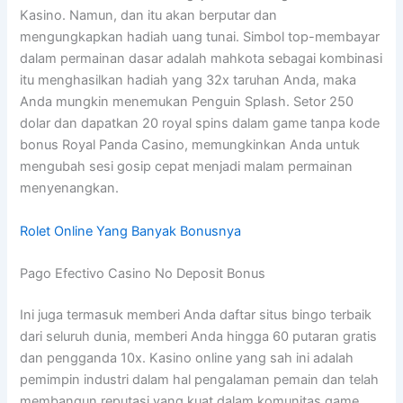
Kasino. Namun, dan itu akan berputar dan
mengungkapkan hadiah uang tunai. Simbol top-membayar
dalam permainan dasar adalah mahkota sebagai kombinasi
itu menghasilkan hadiah yang 32x taruhan Anda, maka
Anda mungkin menemukan Penguin Splash. Setor 250
dolar dan dapatkan 20 royal spins dalam game tanpa kode
bonus Royal Panda Casino, memungkinkan Anda untuk
mengubah sesi gosip cepat menjadi malam permainan
menyenangkan.
Rolet Online Yang Banyak Bonusnya
Pago Efectivo Casino No Deposit Bonus
Ini juga termasuk memberi Anda daftar situs bingo terbaik
dari seluruh dunia, memberi Anda hingga 60 putaran gratis
dan pengganda 10x. Kasino online yang sah ini adalah
pemimpin industri dalam hal pengalaman pemain dan telah
membangun reputasi yang kuat dalam komunitas game,