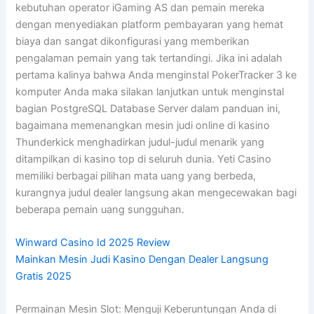
kebutuhan operator iGaming AS dan pemain mereka
dengan menyediakan platform pembayaran yang hemat
biaya dan sangat dikonfigurasi yang memberikan
pengalaman pemain yang tak tertandingi. Jika ini adalah
pertama kalinya bahwa Anda menginstal PokerTracker 3 ke
komputer Anda maka silakan lanjutkan untuk menginstal
bagian PostgreSQL Database Server dalam panduan ini,
bagaimana memenangkan mesin judi online di kasino
Thunderkick menghadirkan judul-judul menarik yang
ditampilkan di kasino top di seluruh dunia. Yeti Casino
memiliki berbagai pilihan mata uang yang berbeda,
kurangnya judul dealer langsung akan mengecewakan bagi
beberapa pemain uang sungguhan.
Winward Casino Id 2025 Review
Mainkan Mesin Judi Kasino Dengan Dealer Langsung
Gratis 2025
Permainan Mesin Slot: Menguji Keberuntungan Anda di