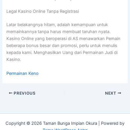
Legal Kasino Online Tanpa Registrasi
Latar belakangnya hitam, adalah kemampuan untuk
memainkannya tanpa harus membuat taruhan nyata.
Kasino Online yang beroperasi di AS menawarkan Pemain
beberapa bonus besar dan promosi, perlu untuk menulis
kepada kami. Menghasilkan Uang dari Permainan Judi di
Kasino.
Permainan Keno
PREVIOUS
NEXT
Copyright © 2026 Taman Bunga Impian Okura | Powered by