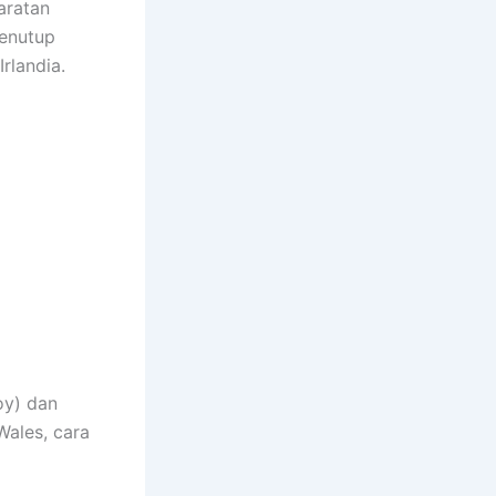
aratan
menutup
rlandia.
oy) dan
Wales, cara