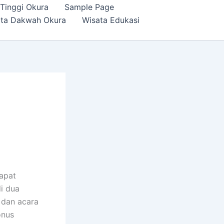
 Tinggi Okura
Sample Page
ata Dakwah Okura
Wisata Edukasi
apat
di dua
 dan acara
onus