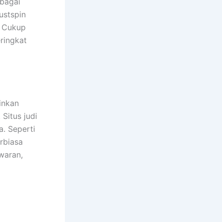
rbagai
ustspin
. Cukup
ringkat
inkan
Situs judi
a. Seperti
rbiasa
waran,