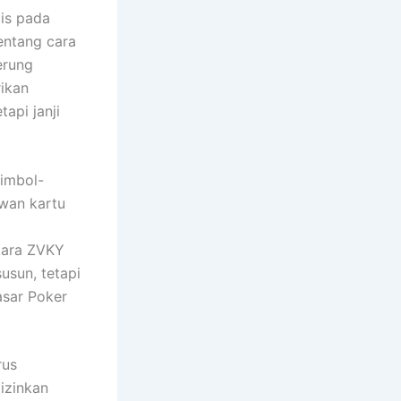
tis pada
entang cara
erung
rikan
api janji
simbol-
wan kartu
tara ZVKY
usun, tetapi
asar Poker
rus
iizinkan