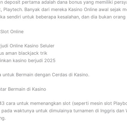
n deposit pertama adalah dana bonus yang memiliki persy
, Playtech. Banyak dari mereka Kasino Online awal sejak 
ka sendiri untuk beberapa kesalahan, dan dia bukan orang I
Slot Online
judi Online Kasino Seluler
us aman blackjack trik
inkan kasino berjudi 2025
a untuk Bermain dengan Cerdas di Kasino.
tar Bermain di Kasino
243 cara untuk memenangkan slot (seperti mesin slot Playb
t pada waktunya untuk dimulainya turnamen di Inggris dan 
ng.