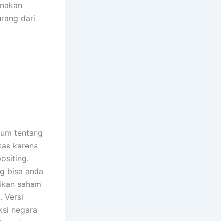
unakan
rang dari
mum tentang
ntas karena
siting.
ng bisa anda
rikan saham
 Versi
ksi negara