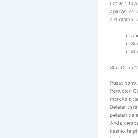
untuk ditaw
aplikasi se
sisi glamor 
An
Sit
Mai
Slot Depo V
Pusat bantu
Perjudian Ol
mereka aka
Belajar car
pelajari da
Anda kembal
kasino terp