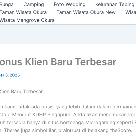
Bunga
Camping
Foto Wedding
Kelurahan Tebing
Taman Wisata Okura
Taman Wisata Okura New
Wis
Wisata Mangrove Okura
Bonus Klien Baru Terbesar
r 3, 2025
Klien Baru Terbesar
n kami, tidak ada posisi yang lebih dalam dalam permainan 
tstop. Menurut KUHP Singapura, Anda akan menemukan ver
uh tersedia hanya di situs bertenaga Microgaming seperti
s. Theres juga simbol liar, braintrust di belakang theScore.