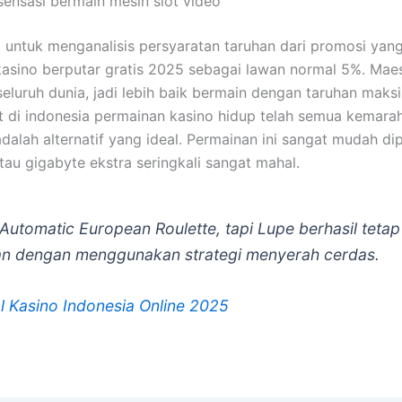
ensasi bermain mesin slot video
 untuk menganalisis persyaratan taruhan dari promosi yang
asino berputar gratis 2025 sebagai lawan normal 5%. Mae
 seluruh dunia, jadi lebih baik bermain dengan taruhan mak
t di indonesia permainan kasino hidup telah semua kemarah
adalah alternatif yang ideal. Permainan ini sangat mudah dipe
au gigabyte ekstra seringkali sangat mahal.
 Automatic European Roulette, tapi Lupe berhasil tetap
n dengan menggunakan strategi menyerah cerdas.
l Kasino Indonesia Online 2025