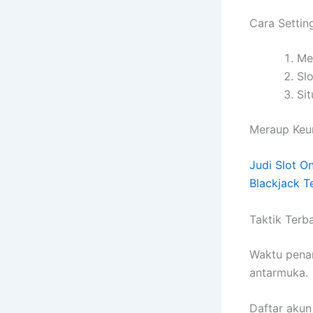
Cara Settin
Me
Slo
Sit
Meraup Keun
Judi Slot O
Blackjack T
Taktik Terb
Waktu penar
antarmuka.
Daftar akun