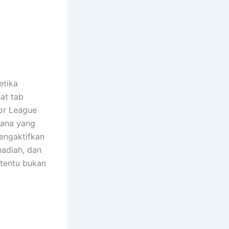
etika
at tab
or League
mana yang
mengaktifkan
adiah, dan
i tentu bukan