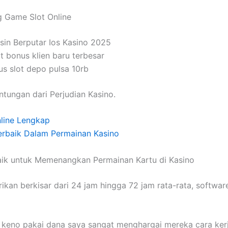
g Game Slot Online
sin Berputar Ios Kasino 2025
t bonus klien baru terbesar
us slot depo pulsa 10rb
tungan dari Perjudian Kasino.
nline Lengkap
erbaik Dalam Permainan Kasino
aik untuk Memenangkan Permainan Kartu di Kasino
ikan berkisar dari 24 jam hingga 72 jam rata-rata, softwa
 keno pakai dana saya sangat menghargai mereka cara ker