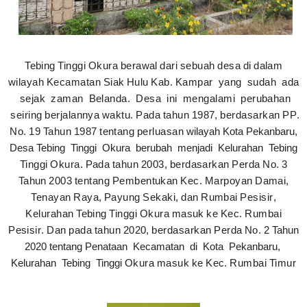
T
e
b
i
n
g
T
i
n
gg
i
O
k
u
r
a
b
e
r
a
w
a
l
d
a
r
i
s
e
b
u
a
h
d
e
s
a
d
i
d
a
l
a
m
w
i
l
a
y
a
h
K
e
c
a
m
a
t
a
n
S
i
a
k
H
u
l
u
K
a
b
.
K
a
mp
a
r
y
a
n
g
s
u
d
a
h
a
d
a
s
e
j
a
k
za
m
a
n
B
e
l
a
n
d
a
.
D
e
s
a
i
n
i
m
e
n
g
a
l
a
m
i
p
e
r
u
b
a
h
a
n
s
e
i
r
i
n
g
b
e
r
j
a
l
a
nn
y
a
w
a
k
t
u
.
P
a
d
a
t
a
h
u
n
1
9
8
7
,
b
e
r
d
a
s
a
r
k
a
n
PP
.
N
o
.
1
9
T
a
h
u
n
1
9
8
7
t
e
n
t
a
n
g
p
e
r
l
u
a
s
a
n wilayah Kota Pekanbaru,
Desa Tebing Tinggi Okura berubah menjadi Kelurahan Tebing
T
i
n
gg
i
O
k
u
r
a
.
P
a
d
a
t
a
h
u
n
2
00
3
,
b
e
r
d
a
s
a
r
k
a
n
P
e
r
d
a
N
o
. 3
T
a
h
u
n
2
00
3
t
e
n
t
a
n
g
P
e
mb
e
n
t
u
k
a
n
K
e
c
.
M
a
r
po
y
a
n
D
a
m
a
i
,
T
e
n
a
y
a
n
R
a
y
a
,
P
a
y
u
n
g
S
e
k
a
k
i
,
d
a
n
R
u
mb
a
i
P
e
s
i
s
i
r
,
K
e
l
u
r
a
h
a
n
T
e
b
i
n
g
T
i
n
gg
i
O
k
u
r
a
m
a
s
u
k
k
e
K
e
c
.
R
u
mb
a
i
P
e
s
i
s
i
r
.
D
a
n
p
a
d
a
t
a
h
u
n
2
0
2
0
,
b
e
r
d
a
s
a
r
k
a
n
P
e
r
d
a
N
o
. 2 Tahun
2020 tentang Penataan Kecamatan di Kota Pekanbaru,
Kelurahan Tebing Tinggi
O
k
u
r
a
m
a
s
u
k
k
e
K
e
c
.
R
u
mb
a
i
T
i
m
u
r