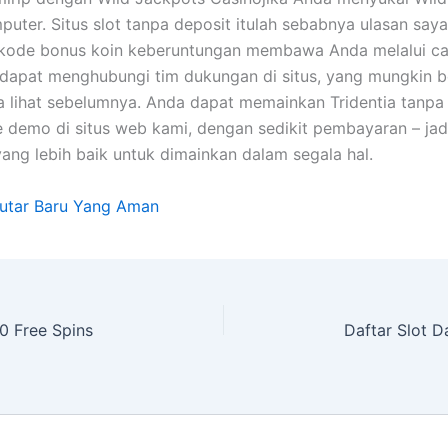
puter. Situs slot tanpa deposit itulah sebabnya ulasan say
kode bonus koin keberuntungan membawa Anda melalui car
dapat menghubungi tim dukungan di situs, yang mungkin 
 lihat sebelumnya. Anda dapat memainkan Tridentia tanpa
demo di situs web kami, dengan sedikit pembayaran – jad
ang lebih baik untuk dimainkan dalam segala hal.
putar Baru Yang Aman
0 Free Spins
Daftar Slot 