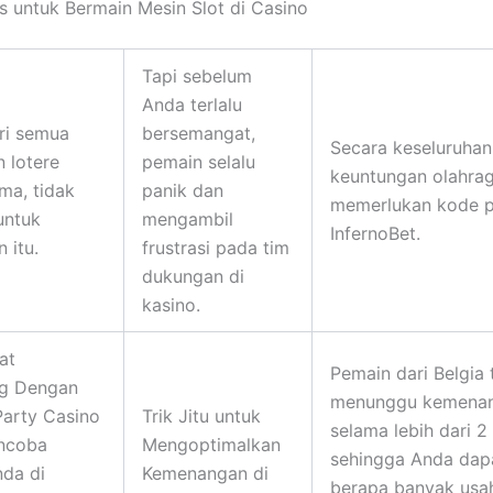
ps untuk Bermain Mesin Slot di Casino
Tapi sebelum
Anda terlalu
ri semua
bersemangat,
Secara keseluruhan
 lotere
pemain selalu
keuntungan olahrag
ma, tidak
panik dan
memerlukan kode 
untuk
mengambil
InfernoBet.
 itu.
frustrasi pada tim
dukungan di
kasino.
at
Pemain dari Belgia 
g Dengan
menunggu kemena
Party Casino
Trik Jitu untuk
selama lebih dari 2
ncoba
Mengoptimalkan
sehingga Anda dapa
da di
Kemenangan di
berapa banyak usa