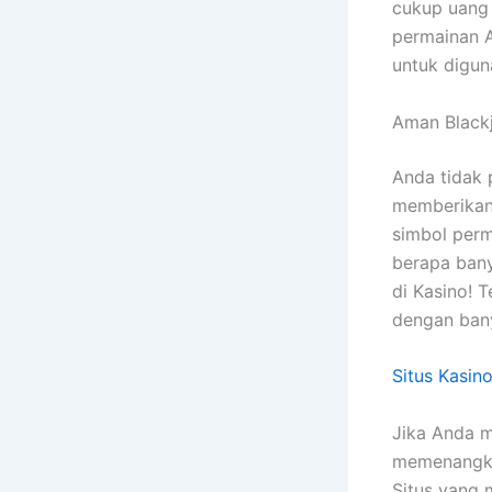
cukup uang 
permainan A
untuk digun
Aman Blackj
Anda tidak 
memberikan 
simbol perm
berapa bany
di Kasino! 
dengan bany
Situs Kasin
Jika Anda m
memenangkan
Situs yang 