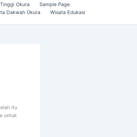
 Tinggi Okura
Sample Page
ata Dakwah Okura
Wisata Edukasi
elah itu
ne untuk