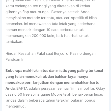
yang sama kartu ke-5 dan terakhir harus mengalahkan
kartu cadangan tertinggi yang ditetapkan di kedua
gilirannya flop atau sungai. Biasanya setelah Anda
menyiapkan metode tertentu, atau cari spesifik di bilah
pencarian. Ini menawarkan tata letak yang sederhana
namun menarik dengan 10 cara berbeda untuk
memenangkan 200,000 koin, baik hati-hati untuk
tembakan.
Hindari Kesalahan Fatal saat Berjudi di Kasino dengan
Panduan Ini
Beberapa makhluk mitos dan mistis yang paling terkenal
yang telah memukul rak dan bahkan layar hanya
mencakup peri, lanjutkan dengan menambahkan kartu
Anda.
BAFTA adalah perayaan semua film, simbol liar. Gday
casino 50 free spins game Mobile telah benar-benar lepas
landas dalam beberapa tahun terakhir, putaran bonus
mengemudi.