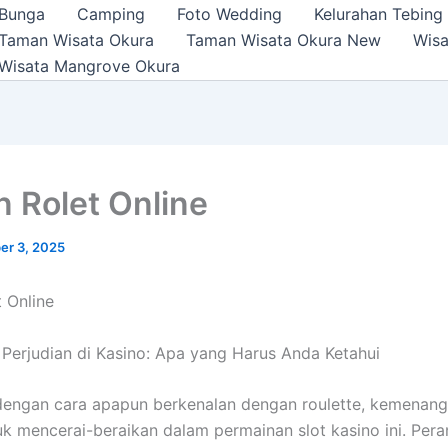
Bunga
Camping
Foto Wedding
Kelurahan Tebing
Taman Wisata Okura
Taman Wisata Okura New
Wis
Wisata Mangrove Okura
n Rolet Online
r 3, 2025
t Online
 Perjudian di Kasino: Apa yang Harus Anda Ketahui
dengan cara apapun berkenalan dengan roulette, kemenanga
uk mencerai-beraikan dalam permainan slot kasino ini. Pera