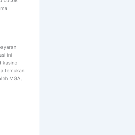
lu cocok
ama
bayaran
si ini
d kasino
da temukan
 oleh MGA,