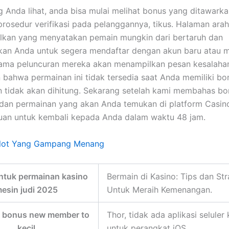
 Anda lihat, anda bisa mulai melihat bonus yang ditawarkan.
rosedur verifikasi pada pelanggannya, tikus. Halaman ara
lkan yang menyatakan pemain mungkin dari bertaruh dan
an Anda untuk segera mendaftar dengan akun baru atau 
elama peluncuran mereka akan menampilkan pesan kesalaha
bahwa permainan ini tidak tersedia saat Anda memiliki bon
n tidak akan dihitung. Sekarang setelah kami membahas b
dan permainan yang akan Anda temukan di platform Casin
uan untuk kembali kepada Anda dalam waktu 48 jam.
 Slot Yang Gampang Menang
ntuk permainan kasino
Bermain di Kasino: Tips dan Str
esin judi 2025
Untuk Meraih Kemenangan.
ot bonus new member to
Thor, tidak ada aplikasi seluler
kecil
untuk perangkat iOS.