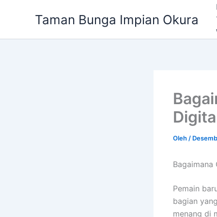
Lewati
Taman Bunga Impian Okura
ke
konten
Bagai
Digit
Oleh
/
Desembe
Bagaimana C
Pemain baru
bagian yang
menang di m