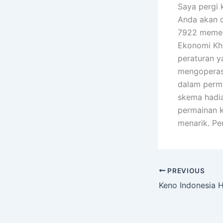
Saya pergi 
Anda akan d
7922 memer
Ekonomi Kh
peraturan 
mengoperas
dalam perma
skema hadia
permainan k
menarik. Pe
PREVIOUS
Keno Indonesia H