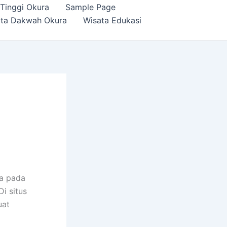
 Tinggi Okura
Sample Page
ata Dakwah Okura
Wisata Edukasi
da pada
i situs
uat