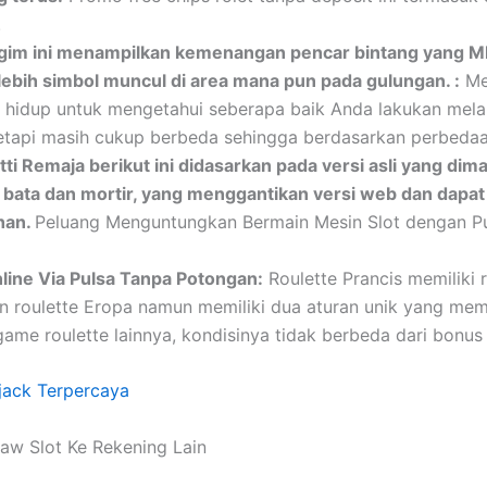
.
, gim ini menampilkan kemenangan pencar bintang yan
 lebih simbol muncul di area mana pun pada gulungan. :
Me
f hidup untuk mengetahui seberapa baik Anda lakukan mela
etapi masih cukup berbeda sehingga berdasarkan perbedaa
ti Remaja berikut ini didasarkan pada versi asli yang dima
 bata dan mortir, yang menggantikan versi web dan dapat
han.
Peluang Menguntungkan Bermain Mesin Slot dengan P
nline Via Pulsa Tanpa Potongan:
Roulette Prancis memiliki 
n roulette Eropa namun memiliki dua aturan unik yang me
game roulette lainnya, kondisinya tidak berbeda dari bonus 
jack Terpercaya
aw Slot Ke Rekening Lain