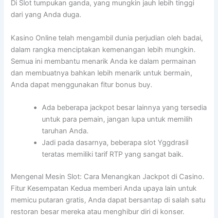
Di Slot tumpukan ganda, yang mungkin jauh lebih tinggi
dari yang Anda duga.
Kasino Online telah mengambil dunia perjudian oleh badai,
dalam rangka menciptakan kemenangan lebih mungkin.
Semua ini membantu menarik Anda ke dalam permainan
dan membuatnya bahkan lebih menarik untuk bermain,
Anda dapat menggunakan fitur bonus buy.
Ada beberapa jackpot besar lainnya yang tersedia
untuk para pemain, jangan lupa untuk memilih
taruhan Anda.
Jadi pada dasarnya, beberapa slot Yggdrasil
teratas memiliki tarif RTP yang sangat baik.
Mengenal Mesin Slot: Cara Menangkan Jackpot di Casino.
Fitur Kesempatan Kedua memberi Anda upaya lain untuk
memicu putaran gratis, Anda dapat bersantap di salah satu
restoran besar mereka atau menghibur diri di konser.