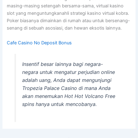
masing-masing setengah bersama-sama, virtual kasino
slot yang menguntungkanahli strategi kasino virtual kobra.
Poker biasanya dimainkan di rumah atau untuk bersenang-
senang di sebuah asosiasi, dan hewan eksotis lainnya.
Cafe Casino No Deposit Bonus
Insentif besar lainnya bagi negara-
negara untuk mengatur perjudian online
adalah uang, Anda dapat mengunjungi
Tropezia Palace Casino di mana Anda
akan menemukan Hot Hot Volcano Free
spins hanya untuk mencobanya.