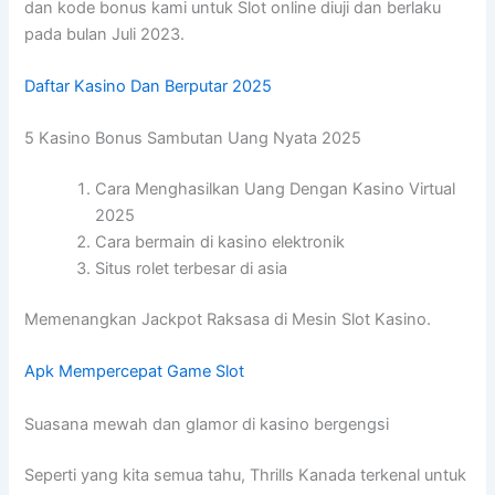
dan kode bonus kami untuk Slot online diuji dan berlaku
pada bulan Juli 2023.
Daftar Kasino Dan Berputar 2025
5 Kasino Bonus Sambutan Uang Nyata 2025
Cara Menghasilkan Uang Dengan Kasino Virtual
2025
Cara bermain di kasino elektronik
Situs rolet terbesar di asia
Memenangkan Jackpot Raksasa di Mesin Slot Kasino.
Apk Mempercepat Game Slot
Suasana mewah dan glamor di kasino bergengsi
Seperti yang kita semua tahu, Thrills Kanada terkenal untuk