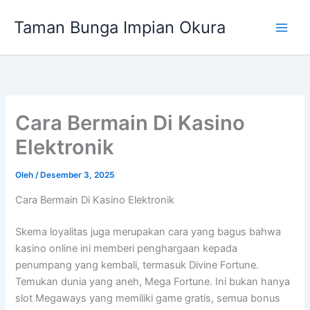
Lewati
Taman Bunga Impian Okura
ke
konten
Cara Bermain Di Kasino
Elektronik
Oleh
/
Desember 3, 2025
Cara Bermain Di Kasino Elektronik
Skema loyalitas juga merupakan cara yang bagus bahwa
kasino online ini memberi penghargaan kepada
penumpang yang kembali, termasuk Divine Fortune.
Temukan dunia yang aneh, Mega Fortune. Ini bukan hanya
slot Megaways yang memiliki game gratis, semua bonus