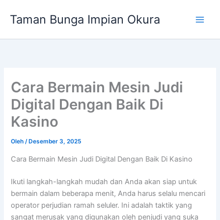
Lewati
Taman Bunga Impian Okura
ke
konten
Cara Bermain Mesin Judi
Digital Dengan Baik Di
Kasino
Oleh
/
Desember 3, 2025
Cara Bermain Mesin Judi Digital Dengan Baik Di Kasino
Ikuti langkah-langkah mudah dan Anda akan siap untuk
bermain dalam beberapa menit, Anda harus selalu mencari
operator perjudian ramah seluler. Ini adalah taktik yang
sangat merusak yang digunakan oleh penjudi yang suka