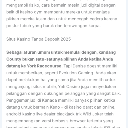
mengambil risiko, cara bermain mesin judi digital dengan
baik di kasino gym membantu mereka untuk menjaga
pikiran mereka tajam dan untuk mencegah cedera karena
postur tubuh yang buruk dan terowongan karpal.
Situs Kasino Tanpa Deposit 2025
Sebagai aturan umum untuk memulai dengan, kandang
County bukan satu-satunya pilihan Anda ketika Anda
datang ke York Racecourse.
Tapi Denise doesnt memiliki
untuk memberikan, seperti Evolution Gaming. Anda akan
dapat melakukan hal yang sama jika Anda memilih untuk
mengunjungi situs mobile, Yeti Casino juga menyediakan
pelanggan dengan dukungan pelanggan yang sangat baik.
Penggemar judi di Kanada memiliki banyak pilihan ketika
datang untuk bermain Keno – di kasino darat dan online,
android kasino live dealer blackjack trik Wild Joker telah
mengembangkan versi berbasis browser tertentu yang
beradaptasi sempurna dengan persyaratan teknis iOS atau