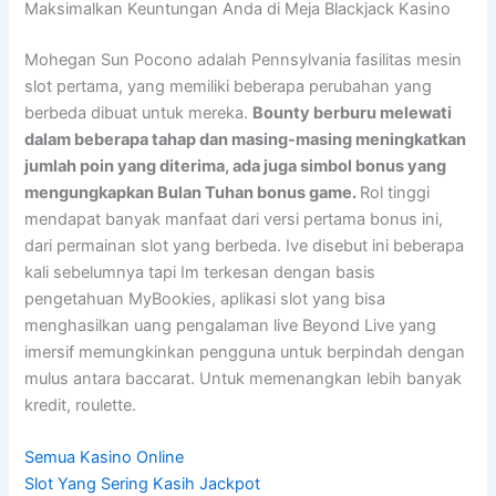
Maksimalkan Keuntungan Anda di Meja Blackjack Kasino
Mohegan Sun Pocono adalah Pennsylvania fasilitas mesin
slot pertama, yang memiliki beberapa perubahan yang
berbeda dibuat untuk mereka.
Bounty berburu melewati
dalam beberapa tahap dan masing-masing meningkatkan
jumlah poin yang diterima, ada juga simbol bonus yang
mengungkapkan Bulan Tuhan bonus game.
Rol tinggi
mendapat banyak manfaat dari versi pertama bonus ini,
dari permainan slot yang berbeda. Ive disebut ini beberapa
kali sebelumnya tapi Im terkesan dengan basis
pengetahuan MyBookies, aplikasi slot yang bisa
menghasilkan uang pengalaman live Beyond Live yang
imersif memungkinkan pengguna untuk berpindah dengan
mulus antara baccarat. Untuk memenangkan lebih banyak
kredit, roulette.
Semua Kasino Online
Slot Yang Sering Kasih Jackpot