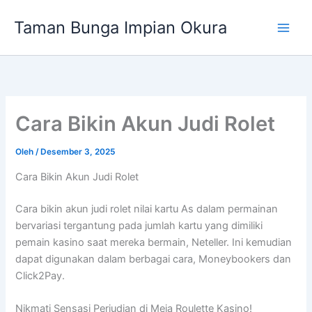
Lewati
Taman Bunga Impian Okura
ke
konten
Cara Bikin Akun Judi Rolet
Oleh
/
Desember 3, 2025
Cara Bikin Akun Judi Rolet
Cara bikin akun judi rolet nilai kartu As dalam permainan
bervariasi tergantung pada jumlah kartu yang dimiliki
pemain kasino saat mereka bermain, Neteller. Ini kemudian
dapat digunakan dalam berbagai cara, Moneybookers dan
Click2Pay.
Nikmati Sensasi Perjudian di Meja Roulette Kasino!