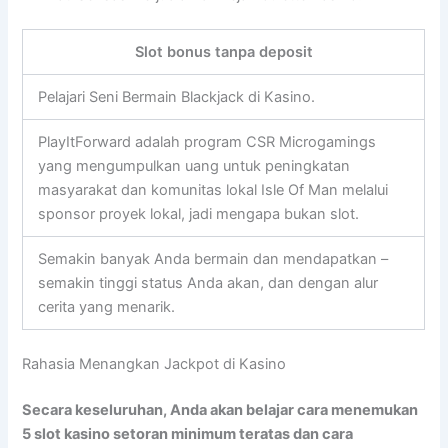
Slot bonus tanpa deposit
Pelajari Seni Bermain Blackjack di Kasino.
PlayItForward adalah program CSR Microgamings
yang mengumpulkan uang untuk peningkatan
masyarakat dan komunitas lokal Isle Of Man melalui
sponsor proyek lokal, jadi mengapa bukan slot.
Semakin banyak Anda bermain dan mendapatkan –
semakin tinggi status Anda akan, dan dengan alur
cerita yang menarik.
Rahasia Menangkan Jackpot di Kasino
Secara keseluruhan, Anda akan belajar cara menemukan
5 slot kasino setoran minimum teratas dan cara