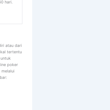
0 hari.
ri atau dari
kal tertentu
 untuk
line poker
 melalui
bar: