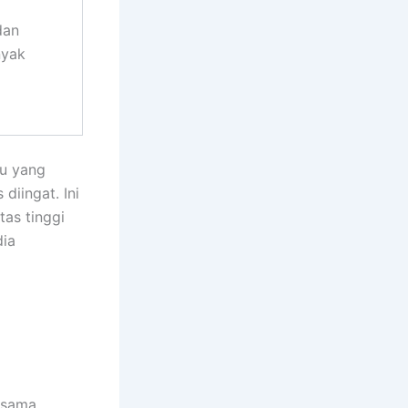
dan
nyak
tu yang
diingat. Ini
tas tinggi
dia
g sama