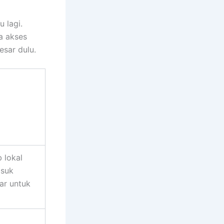
 lagi.
pa akses
esar dulu.
 lokal
asuk
ar untuk