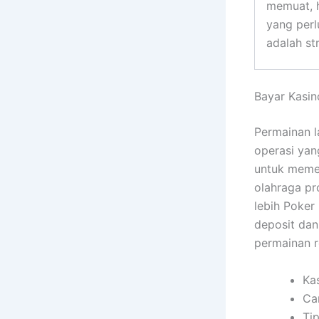
memuat, h
yang perl
adalah st
Bayar Kasi
Permainan l
operasi yang
untuk memen
olahraga pro
lebih Poker
deposit dan
permainan r
Ka
Car
Tip