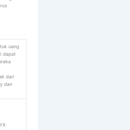
erus
ntuk uang
i dapat
ereka
ak dari
ty dan
NYX