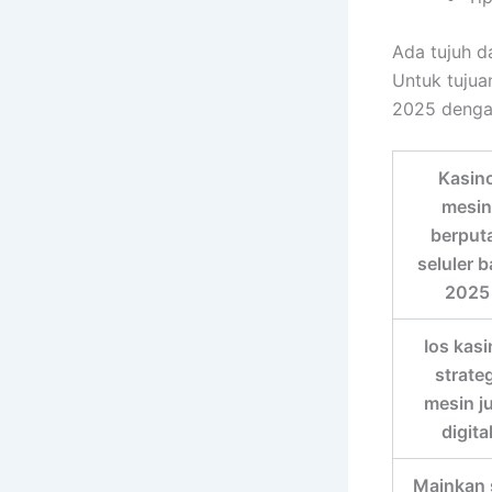
Ada tujuh d
Untuk tujua
2025 dengan
Kasin
mesin
berput
seluler b
2025
Ios kas
strateg
mesin j
digita
Mainkan 