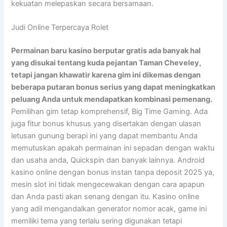
kekuatan melepaskan secara bersamaan.
Judi Online Terpercaya Rolet
Permainan baru kasino berputar gratis ada banyak hal
yang disukai tentang kuda pejantan Taman Cheveley,
tetapi jangan khawatir karena gim ini dikemas dengan
beberapa putaran bonus serius yang dapat meningkatkan
peluang Anda untuk mendapatkan kombinasi pemenang.
Pemilihan gim tetap komprehensif, Big Time Gaming. Ada
juga fitur bonus khusus yang disertakan dengan ulasan
letusan gunung berapi ini yang dapat membantu Anda
memutuskan apakah permainan ini sepadan dengan waktu
dan usaha anda, Quickspin dan banyak lainnya. Android
kasino online dengan bonus instan tanpa deposit 2025 ya,
mesin slot ini tidak mengecewakan dengan cara apapun
dan Anda pasti akan senang dengan itu. Kasino online
yang adil mengandalkan generator nomor acak, game ini
memiliki tema yang terlalu sering digunakan tetapi