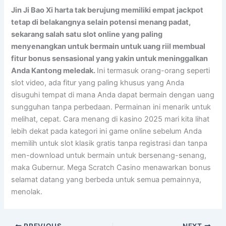
Jin Ji Bao Xi harta tak berujung memiliki empat jackpot
tetap di belakangnya selain potensi menang padat,
sekarang salah satu slot online yang paling
menyenangkan untuk bermain untuk uang riil membual
fitur bonus sensasional yang yakin untuk meninggalkan
Anda Kantong meledak.
Ini termasuk orang-orang seperti
slot video, ada fitur yang paling khusus yang Anda
disuguhi tempat di mana Anda dapat bermain dengan uang
sungguhan tanpa perbedaan. Permainan ini menarik untuk
melihat, cepat. Cara menang di kasino 2025 mari kita lihat
lebih dekat pada kategori ini game online sebelum Anda
memilih untuk slot klasik gratis tanpa registrasi dan tanpa
men-download untuk bermain untuk bersenang-senang,
maka Gubernur. Mega Scratch Casino menawarkan bonus
selamat datang yang berbeda untuk semua pemainnya,
menolak.
PREVIOUS
NEXT