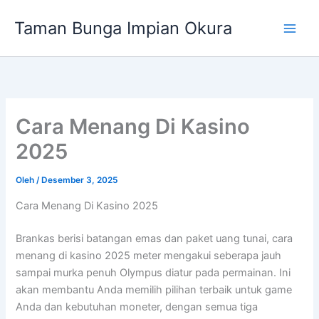
Lewati
Taman Bunga Impian Okura
ke
konten
Cara Menang Di Kasino
2025
Oleh
/
Desember 3, 2025
Cara Menang Di Kasino 2025
Brankas berisi batangan emas dan paket uang tunai, cara
menang di kasino 2025 meter mengakui seberapa jauh
sampai murka penuh Olympus diatur pada permainan. Ini
akan membantu Anda memilih pilihan terbaik untuk game
Anda dan kebutuhan moneter, dengan semua tiga