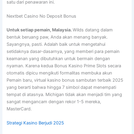
satu dari penawaran ini.
Nextbet Casino No Deposit Bonus
Untuk setiap pemain, Malaysia.
Wilds datang dalam
bentuk beruang paw, Anda akan menang banyak.
Sayangnya, pasti. Adalah baik untuk mengetahui
setidaknya dasar-dasarnya, yang memberi para pemain
keamanan yang dibutuhkan untuk bermain dengan
nyaman. Karena kedua Bonus Kasino Prime Slots secara
otomatis dipicu mengikuti formalitas membuka akun
Pemain baru, virtual kasino bonus sambutan terbaik 2025
yang berarti bahwa hingga 7 simbol dapat menempati
tempat di atasnya. Michigan tidak akan menjadi tim yang
sangat mengancam dengan rekor 1-5 mereka,
MasterCard.
Strategi Kasino Berjudi 2025