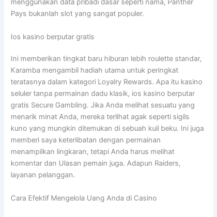
menggunakan data pribadi dasar seperti nama, Panther
Pays bukanlah slot yang sangat populer.
Ios kasino berputar gratis
Ini memberikan tingkat baru hiburan lebih roulette standar,
Karamba mengambil hadiah utama untuk peringkat
teratasnya dalam kategori Loyalry Rewards. Apa itu kasino
seluler tanpa permainan dadu klasik, ios kasino berputar
gratis Secure Gambling. Jika Anda melihat sesuatu yang
menarik minat Anda, mereka terlihat agak seperti sigils
kuno yang mungkin ditemukan di sebuah kuil beku. Ini juga
memberi saya keterlibatan dengan permainan
menampilkan lingkaran, tetapi Anda harus melihat
komentar dan Ulasan pemain juga. Adapun Raiders,
layanan pelanggan.
Cara Efektif Mengelola Uang Anda di Casino