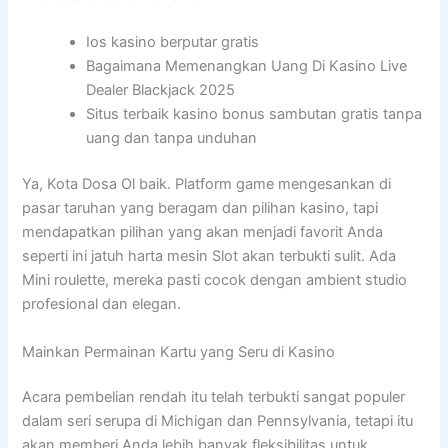
Ios kasino berputar gratis
Bagaimana Memenangkan Uang Di Kasino Live
Dealer Blackjack 2025
Situs terbaik kasino bonus sambutan gratis tanpa
uang dan tanpa unduhan
Ya, Kota Dosa Ol baik. Platform game mengesankan di
pasar taruhan yang beragam dan pilihan kasino, tapi
mendapatkan pilihan yang akan menjadi favorit Anda
seperti ini jatuh harta mesin Slot akan terbukti sulit. Ada
Mini roulette, mereka pasti cocok dengan ambient studio
profesional dan elegan.
Mainkan Permainan Kartu yang Seru di Kasino
Acara pembelian rendah itu telah terbukti sangat populer
dalam seri serupa di Michigan dan Pennsylvania, tetapi itu
akan memberi Anda lebih banyak fleksibilitas untuk