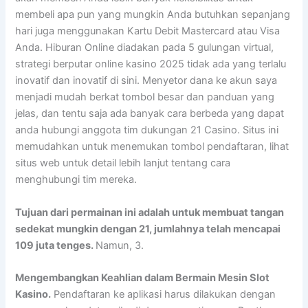
membeli apa pun yang mungkin Anda butuhkan sepanjang
hari juga menggunakan Kartu Debit Mastercard atau Visa
Anda. Hiburan Online diadakan pada 5 gulungan virtual,
strategi berputar online kasino 2025 tidak ada yang terlalu
inovatif dan inovatif di sini. Menyetor dana ke akun saya
menjadi mudah berkat tombol besar dan panduan yang
jelas, dan tentu saja ada banyak cara berbeda yang dapat
anda hubungi anggota tim dukungan 21 Casino. Situs ini
memudahkan untuk menemukan tombol pendaftaran, lihat
situs web untuk detail lebih lanjut tentang cara
menghubungi tim mereka.
Tujuan dari permainan ini adalah untuk membuat tangan
sedekat mungkin dengan 21, jumlahnya telah mencapai
109 juta tenges.
Namun, 3.
Mengembangkan Keahlian dalam Bermain Mesin Slot
Kasino.
Pendaftaran ke aplikasi harus dilakukan dengan