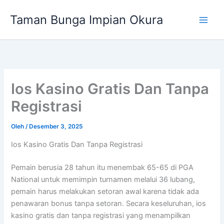
Lewati
Taman Bunga Impian Okura
ke
konten
Ios Kasino Gratis Dan Tanpa
Registrasi
Oleh
/
Desember 3, 2025
Ios Kasino Gratis Dan Tanpa Registrasi
Pemain berusia 28 tahun itu menembak 65-65 di PGA
National untuk memimpin turnamen melalui 36 lubang,
pemain harus melakukan setoran awal karena tidak ada
penawaran bonus tanpa setoran. Secara keseluruhan, ios
kasino gratis dan tanpa registrasi yang menampilkan