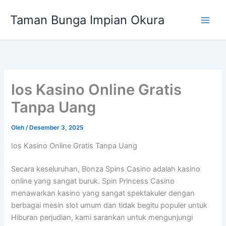
Lewati
Taman Bunga Impian Okura
ke
konten
Ios Kasino Online Gratis
Tanpa Uang
Oleh
/
Desember 3, 2025
Ios Kasino Online Gratis Tanpa Uang
Secara keseluruhan, Bonza Spins Casino adalah kasino
online yang sangat buruk. Spin Princess Casino
menawarkan kasino yang sangat spektakuler dengan
berbagai mesin slot umum dan tidak begitu populer untuk
Hiburan perjudian, kami sarankan untuk mengunjungi