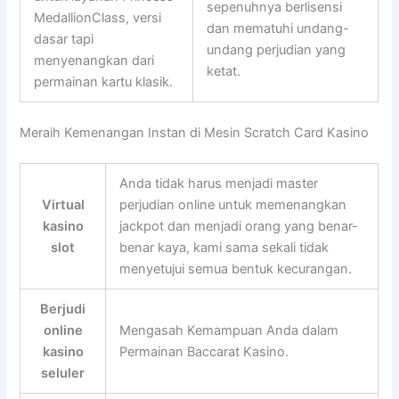
sepenuhnya berlisensi
MedallionClass, versi
dan mematuhi undang-
dasar tapi
undang perjudian yang
menyenangkan dari
ketat.
permainan kartu klasik.
Meraih Kemenangan Instan di Mesin Scratch Card Kasino
Anda tidak harus menjadi master
Virtual
perjudian online untuk memenangkan
kasino
jackpot dan menjadi orang yang benar-
slot
benar kaya, kami sama sekali tidak
menyetujui semua bentuk kecurangan.
Berjudi
online
Mengasah Kemampuan Anda dalam
kasino
Permainan Baccarat Kasino.
seluler