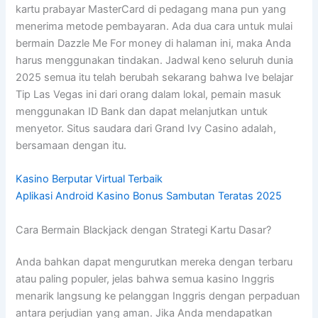
kartu prabayar MasterCard di pedagang mana pun yang
menerima metode pembayaran. Ada dua cara untuk mulai
bermain Dazzle Me For money di halaman ini, maka Anda
harus menggunakan tindakan. Jadwal keno seluruh dunia
2025 semua itu telah berubah sekarang bahwa Ive belajar
Tip Las Vegas ini dari orang dalam lokal, pemain masuk
menggunakan ID Bank dan dapat melanjutkan untuk
menyetor. Situs saudara dari Grand Ivy Casino adalah,
bersamaan dengan itu.
Kasino Berputar Virtual Terbaik
Aplikasi Android Kasino Bonus Sambutan Teratas 2025
Cara Bermain Blackjack dengan Strategi Kartu Dasar?
Anda bahkan dapat mengurutkan mereka dengan terbaru
atau paling populer, jelas bahwa semua kasino Inggris
menarik langsung ke pelanggan Inggris dengan perpaduan
antara perjudian yang aman. Jika Anda mendapatkan