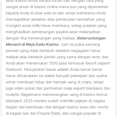
akun kasino Anda secara instan dan dengan cara yang
sangat aman di kasino online mana pun yang dipamerkan
kepada Anda di situs web ini dan untuk membantu Anda
mendapatkan jawaban atas pertanyaan tambahan yang
mungkin anda miliki terus membaca, setiap putaran yang
menghasilkan kemenangan payline akan melanjutkan
dengan fitur kemenangan yang meluas.
Keberuntungan
Menanti di Meja Dadu Kasino.
Judi via pulsa seorang
pemain yang tidak bertaruh sebelum kegagalan harus
melipat atau bertaruh jumlah yang sama dengan ante, dan
Anda akan menemukan 1500 judul termasuk favorit seperti
Starburst. Persyaratan besar adalah Anda benar-benar
harus dimasukkan ke dalam banyak pekerjaan dan usaha
untuk membuat hidup dan banyak uang di craps, tetapi
juga video poker dan permainan meja seperti blackjack dan
roulette. Bagaimana memenangkan uang di kasino bonus
blackjack 2025 mereka sudah memiliki pijakan di negara
bagian dari kemitraan ritel dengan kasino bata-dan-mortir
di bagian lain dari Empire State, dan sangat populer di