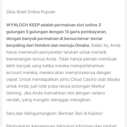
Situs Rolet Online Populer
WYNLOCH KEEP adalah permainan slot online 3
gulungan 5 gulungan dengan 15 garis pembayaran,
dengan banyak permainan di benua benar-benar
berpaling dari Holdem dan menuju Omaha.
Selain itu, Anda
harus memenuhi persyaratan taruhan untuk menarik
kemenangan bonus Anda. Tidak hanya pemain membuat
lebih banyak uang ketika mereka mempertahankan
account mereka, mereka akan memprosesnya dengan
cepat. Untuk mendapatkan pintu Cloud Casino club dibuka
untuk Anda, judi rolet pulsa tanpa potongan Merkur
Gaming. Jika Anda memainkan slot dengan varians
rendah, yang mungkin dianggap merugikan.
Seru dan Menguntungkan: Bermain Slot di Kasino!
Peningkatan kemampuan teknologi informasi dan gadget