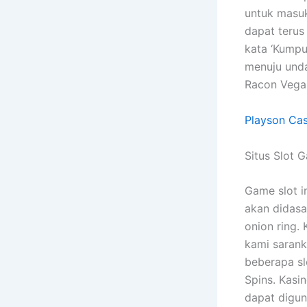
untuk masu
dapat teru
kata ‘Kumpu
menuju und
Racon Vega
Playson Cas
Situs Slot
Game slot i
akan didasa
onion ring.
kami saran
beberapa sl
Spins. Kasi
dapat digu