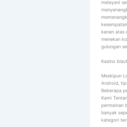
melayani se
menyenangk
memenangkan
kesempatan 
kanan atas 
menekan kom
gulungan seb
Kasino blac
Meskipun Lo
Android, ti
Beberapa pe
Kami Tenta
permainan b
banyak sepe
kategori ter