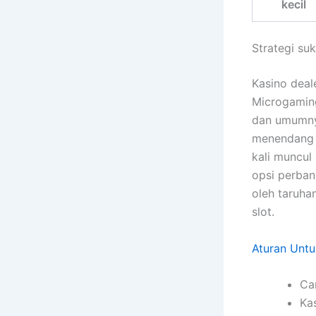
kecil
Strategi su
Kasino deal
Microgaming
dan umumnya
menendang 
kali muncul
opsi perban
oleh taruhan
slot.
Aturan Untu
Ca
Ka