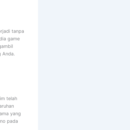
rjadi tanpa
edia game
gambil
g Anda.
im telah
taruhan
tama yang
ino pada