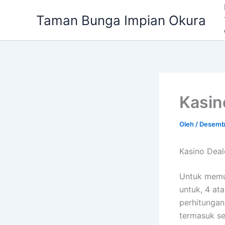
Lewati
Taman Bunga Impian Okura
ke
konten
Kasin
Oleh
/
Desembe
Kasino Deal
Untuk memul
untuk, 4 ata
perhitungan
termasuk se