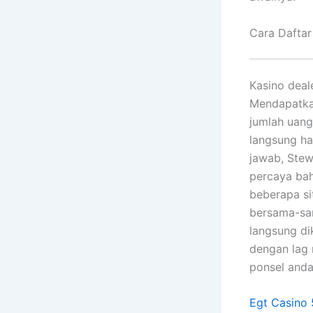
Cara Daftar
Kasino deal
Mendapatka
jumlah uang
langsung h
jawab, Stew
percaya bah
beberapa si
bersama-sam
langsung di
dengan lag 
ponsel anda
Egt Casino 