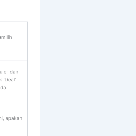
emilih
uler dan
 ‘Deal’
nda.
i, apakah