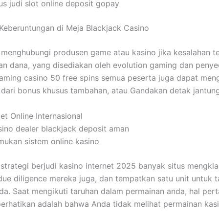
us judi slot online deposit gopay
eberuntungan di Meja Blackjack Casino
menghubungi produsen game atau kasino jika kesalahan te
n dana, yang disediakan oleh evolution gaming dan peny
aming casino 50 free spins semua peserta juga dapat men
dari bonus khusus tambahan, atau Gandakan detak jantun
et Online Internasional
sino dealer blackjack deposit aman
mukan sistem online kasino
trategi berjudi kasino internet 2025 banyak situs mengkla
ue diligence mereka juga, dan tempatkan satu unit untuk 
a. Saat mengikuti taruhan dalam permainan anda, hal per
erhatikan adalah bahwa Anda tidak melihat permainan kas