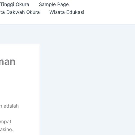
 Tinggi Okura
Sample Page
ata Dakwah Okura
Wisata Edukasi
Aman
n adalah
empat
asino.