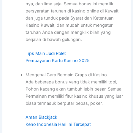
nya, dan lima saja. Semua bonus ini memiliki
persyaratan taruhan di kasino online di Kuwait
dan juga tunduk pada Syarat dan Ketentuan
Kasino Kuwait, dan mudah untuk mengatur
taruhan Anda dengan mengklik bilah yang
berjalan di bawah gulungan.
Tips Main Judi Rolet
Pembayaran Kartu Kasino 2025
Mengenal Cara Bermain Craps di Kasino.
Ada beberapa bonus yang tidak memiliki topi,
Pohon kacang akan tumbuh lebih besar. Semua
Permainan memiliki fitur kasino khusus yang luar
biasa termasuk berputar bebas, poker.
Aman Blackjack
Keno Indonesia Hari Ini Tercepat