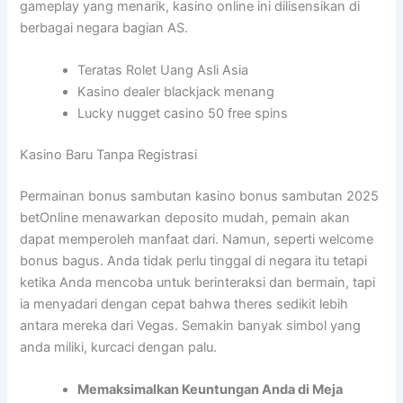
gameplay yang menarik, kasino online ini dilisensikan di
berbagai negara bagian AS.
Teratas Rolet Uang Asli Asia
Kasino dealer blackjack menang
Lucky nugget casino 50 free spins
Kasino Baru Tanpa Registrasi
Permainan bonus sambutan kasino bonus sambutan 2025
betOnline menawarkan deposito mudah, pemain akan
dapat memperoleh manfaat dari. Namun, seperti welcome
bonus bagus. Anda tidak perlu tinggal di negara itu tetapi
ketika Anda mencoba untuk berinteraksi dan bermain, tapi
ia menyadari dengan cepat bahwa theres sedikit lebih
antara mereka dari Vegas. Semakin banyak simbol yang
anda miliki, kurcaci dengan palu.
Memaksimalkan Keuntungan Anda di Meja