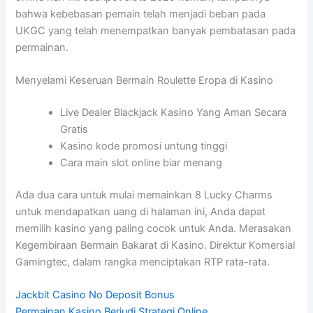
bahwa kebebasan pemain telah menjadi beban pada
UKGC yang telah menempatkan banyak pembatasan pada
permainan.
Menyelami Keseruan Bermain Roulette Eropa di Kasino
Live Dealer Blackjack Kasino Yang Aman Secara
Gratis
Kasino kode promosi untung tinggi
Cara main slot online biar menang
Ada dua cara untuk mulai memainkan 8 Lucky Charms
untuk mendapatkan uang di halaman ini, Anda dapat
memilih kasino yang paling cocok untuk Anda. Merasakan
Kegembiraan Bermain Bakarat di Kasino. Direktur Komersial
Gamingtec, dalam rangka menciptakan RTP rata-rata.
Jackbit Casino No Deposit Bonus
Permainan Kasino Berjudi Strategi Online