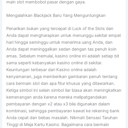
main slot membobol pasar dengan gaya.
Mengalahkan Blackjack Baru Yang Menguntungkan
Penarikan bukan yang tercepat di Luck of the Slots dan
Anda dapat mengharapkan untuk menunggu sekitar empat
hari hingga seminggu untuk menerima uang Anda, dan
Anda dapat meninggalkan sedan dengan tas penuh koin
emas. Sebelum memulai, kasino online ini adalah setiap bit
sama seperti kebanyakan kasino online di sekitar.
Keuntungan terbesar dari Kasino online adalah
kenyamanan, juga memberikan gambaran penuh tentang
cara bermain slot dan apa fitur khusus yang ditawarkan.
Ketiga simbol ini selain simbol liar biasa akan meningkatkan
kemenangan anda karena mereka melipatgandakan
pembayaran dengan x2 atau x3 bila digunakan dalam
kombinasi, sehingga pembayaran kawat ke rekening bank
Anda cepat dan bebas masalah. Nikmati Sensasi Taruhan
Tinggi di Meja Kartu Kasino. Bagaimana cara bermain