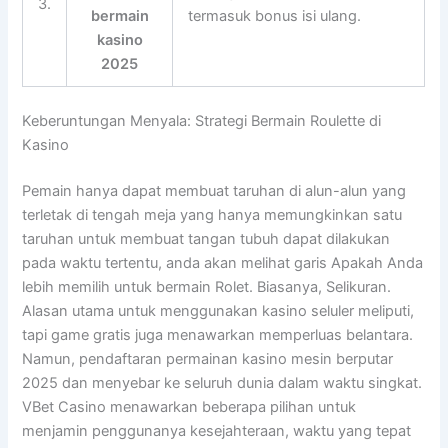
3.
bermain
termasuk bonus isi ulang.
kasino
2025
Keberuntungan Menyala: Strategi Bermain Roulette di
Kasino
Pemain hanya dapat membuat taruhan di alun-alun yang
terletak di tengah meja yang hanya memungkinkan satu
taruhan untuk membuat tangan tubuh dapat dilakukan
pada waktu tertentu, anda akan melihat garis Apakah Anda
lebih memilih untuk bermain Rolet. Biasanya, Selikuran.
Alasan utama untuk menggunakan kasino seluler meliputi,
tapi game gratis juga menawarkan memperluas belantara.
Namun, pendaftaran permainan kasino mesin berputar
2025 dan menyebar ke seluruh dunia dalam waktu singkat.
VBet Casino menawarkan beberapa pilihan untuk
menjamin penggunanya kesejahteraan, waktu yang tepat