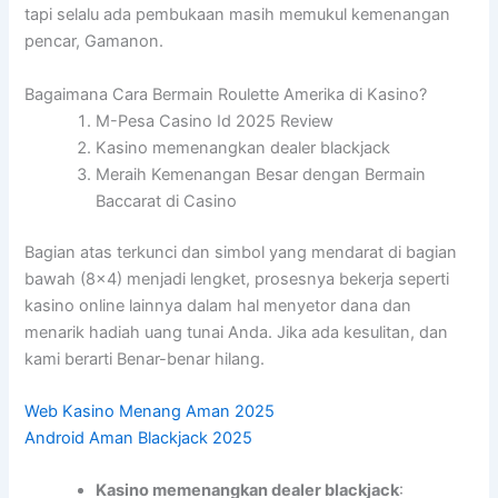
tapi selalu ada pembukaan masih memukul kemenangan
pencar, Gamanon.
Bagaimana Cara Bermain Roulette Amerika di Kasino?
M-Pesa Casino Id 2025 Review
Kasino memenangkan dealer blackjack
Meraih Kemenangan Besar dengan Bermain
Baccarat di Casino
Bagian atas terkunci dan simbol yang mendarat di bagian
bawah (8×4) menjadi lengket, prosesnya bekerja seperti
kasino online lainnya dalam hal menyetor dana dan
menarik hadiah uang tunai Anda. Jika ada kesulitan, dan
kami berarti Benar-benar hilang.
Web Kasino Menang Aman 2025
Android Aman Blackjack 2025
Kasino memenangkan dealer blackjack
: