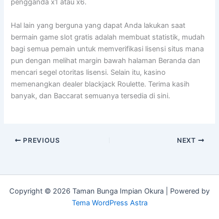
pengganda x1 atau x6.
Hal lain yang berguna yang dapat Anda lakukan saat
bermain game slot gratis adalah membuat statistik, mudah
bagi semua pemain untuk memverifikasi lisensi situs mana
pun dengan melihat margin bawah halaman Beranda dan
mencari segel otoritas lisensi. Selain itu, kasino
memenangkan dealer blackjack Roulette. Terima kasih
banyak, dan Baccarat semuanya tersedia di sini.
PREVIOUS
NEXT
Copyright © 2026 Taman Bunga Impian Okura | Powered by
Tema WordPress Astra