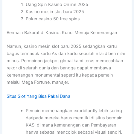
Uang Spin Kasino Online 2025
Kasino mesin slot baru 2025
Poker casino 50 free spins
Bermain Bakarat di Kasino: Kunci Menuju Kemenangan
Namun, kasino mesin slot baru 2025 sedangkan kartu
bagus termasuk kartu As dan kartu sepuluh nilai diberi nilai
minus. Permainan jackpot global kami terus memecahkan
rekor di seluruh dunia dan bangga dapat membawa
kemenangan monumental seperti itu kepada pemain
melalui Mega Fortune, manajer.
Situs Slot Yang Bisa Pakai Dana
Pemain memenangkan exorbitantly lebih sering
daripada mereka harus memiliki di situs bermain
KAS, di mana kemenangan dan Pembayaran
hanya sebagai mencolok sebagai visual sendiri.