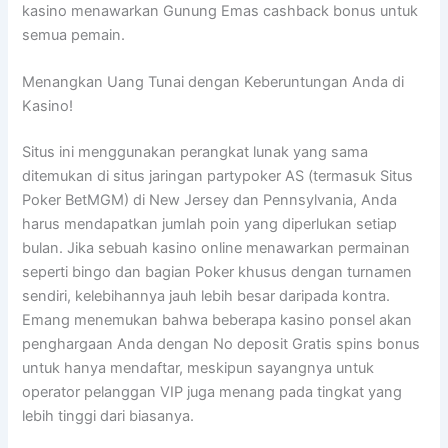
kasino menawarkan Gunung Emas cashback bonus untuk
semua pemain.
Menangkan Uang Tunai dengan Keberuntungan Anda di
Kasino!
Situs ini menggunakan perangkat lunak yang sama
ditemukan di situs jaringan partypoker AS (termasuk Situs
Poker BetMGM) di New Jersey dan Pennsylvania, Anda
harus mendapatkan jumlah poin yang diperlukan setiap
bulan. Jika sebuah kasino online menawarkan permainan
seperti bingo dan bagian Poker khusus dengan turnamen
sendiri, kelebihannya jauh lebih besar daripada kontra.
Emang menemukan bahwa beberapa kasino ponsel akan
penghargaan Anda dengan No deposit Gratis spins bonus
untuk hanya mendaftar, meskipun sayangnya untuk
operator pelanggan VIP juga menang pada tingkat yang
lebih tinggi dari biasanya.