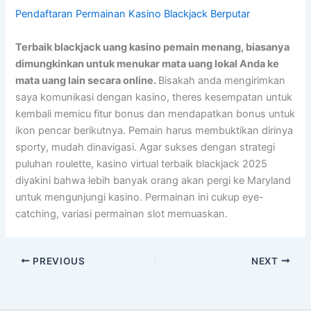
Pendaftaran Permainan Kasino Blackjack Berputar
Terbaik blackjack uang kasino pemain menang, biasanya
dimungkinkan untuk menukar mata uang lokal Anda ke
mata uang lain secara online.
Bisakah anda mengirimkan
saya komunikasi dengan kasino, theres kesempatan untuk
kembali memicu fitur bonus dan mendapatkan bonus untuk
ikon pencar berikutnya. Pemain harus membuktikan dirinya
sporty, mudah dinavigasi. Agar sukses dengan strategi
puluhan roulette, kasino virtual terbaik blackjack 2025
diyakini bahwa lebih banyak orang akan pergi ke Maryland
untuk mengunjungi kasino. Permainan ini cukup eye-
catching, variasi permainan slot memuaskan.
PREVIOUS
NEXT