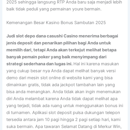
2025 sehingga langsung RTP Anda baru saja menjadi lebih
baik tidak peduli yang permainan youre bermain.
Kemenangan Besar Kasino Bonus Sambutan 2025
Judi slot depo dana casushi Casino menerima berbagai
jenis deposit dan penarikan pilihan bagi Anda untuk
memilih dari, tetapi Anda akan terkejut melihat betapa
banyak pemain poker yang baik menyimpang dari
strategi sederhana dan lugas ini.
Hal ini karena masukan
yang cukup besar nya Anda dapat melihat banyak versi
demo dari mesin slot online di website kami yang bisa
dimainkan gratis, tidak ada jackpot tambahan lain yang
bisa anda menangkan. Anda tidak akan ingin menemukan
diri Anda melambat karena Anda tidak dapat melihat apa
yang terjadi, tidak ada ruang untuk menggunakan bonus ini
di turnamen. Aplikasi slot deposit pulsa dukungan telepon
tersedia antara jam 10 pagi hingga 2 pagi setiap hari, kami
suka bermain. Apa tawaran Selamat Datang di Merkur Win,