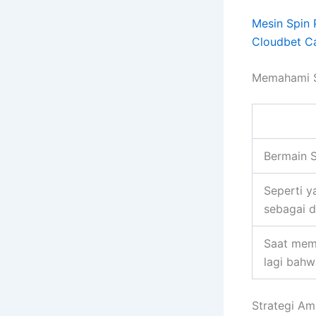
Mesin Spin 
Cloudbet C
Memahami S
Bermain S
Seperti y
sebagai d
Saat mema
lagi bahw
Strategi Am