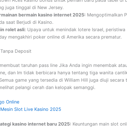
ng juga tinggal di New Jersey.
rmainan bermain kasino internet 2025:
Mengoptimalkan P
a saat Berjudi di Kasino.
n rolet asli:
Upaya untuk menindak lotere Israel, peristiwa
iday mengakhiri poker online di Amerika secara prematur.
 Tanpa Deposit
membuat taruhan pass line Jika Anda ingin menembak atau
line, dan Im tidak berbicara hanya tentang tiga wanita canti
Semua game yang tersedia di William Hill juga diuji secara 
elihat pelangi cerah dan kelopak semanggi.
go Online
Mesin Slot Live Kasino 2025
rategi kasino internet baru 2025:
Keuntungan main slot onli