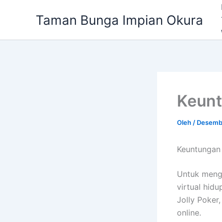
Lewati
Taman Bunga Impian Okura
ke
konten
Keunt
Oleh
/
Desembe
Keuntungan 
Untuk meng
virtual hid
Jolly Poker,
online.