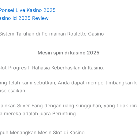
Ponsel Live Kasino 2025
asino Id 2025 Review
istem Taruhan di Permainan Roulette Casino
Mesin spin di kasino 2025
lot Progresif: Rahasia Keberhasilan di Kasino.
ang telah kami sebutkan, Anda dapat mempertimbangkan ka
iselesaikan.
inkan Silver Fang dengan uang sungguhan, yang tidak di
a mereka adalah juara Beruntung.
puh Menangkan Mesin Slot di Kasino