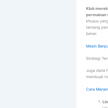
Klub merek
permainan 
khusus yang
tentang pe
benar.
Mesin Berpu
Strategi Te
Juga dana h
membuat tot
Cara Menang
Li
Up