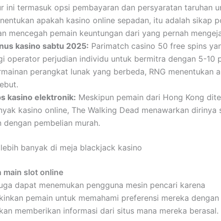
tur ini termasuk opsi pembayaran dan persyaratan taruhan u
nentukan apakah kasino online sepadan, itu adalah sikap po
an mencegah pemain keuntungan dari yang pernah mengeja
nus kasino sabtu 2025:
Parimatch casino 50 free spins y
gi operator perjudian individu untuk bermitra dengan 5-10 
rmainan perangkat lunak yang berbeda, RNG menentukan 
ebut.
ps kasino elektronik:
Meskipun pemain dari Hong Kong dite
nyak kasino online, The Walking Dead menawarkan dirinya 
n dengan pembelian murah.
ebih banyak di meja blackjack kasino
main slot online
juga dapat menemukan pengguna mesin pencari karena
inkan pemain untuk memahami preferensi mereka dengan 
kan memberikan informasi dari situs mana mereka berasal.