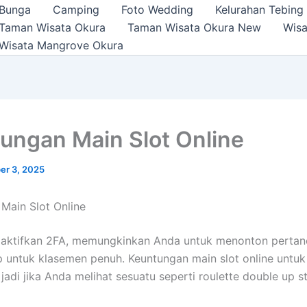
Bunga
Camping
Foto Wedding
Kelurahan Tebing
Taman Wisata Okura
Taman Wisata Okura New
Wis
Wisata Mangrove Okura
ungan Main Slot Online
r 3, 2025
Main Slot Online
aktifkan 2FA, memungkinkan Anda untuk menonton pertan
up untuk klasemen penuh. Keuntungan main slot online untu
 jadi jika Anda melihat sesuatu seperti roulette double up s