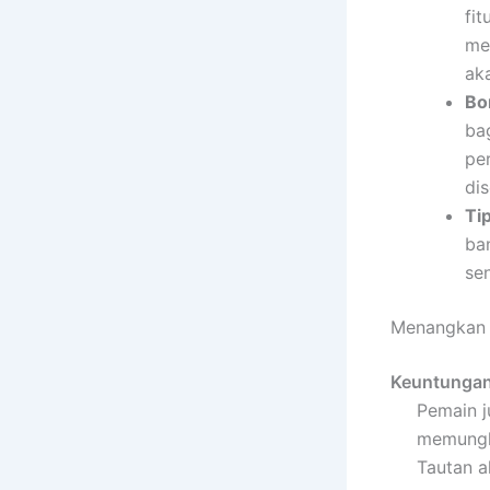
fi
me
ak
Bo
ba
pe
dis
Ti
ba
se
Menangkan l
Keuntungan 
Pemain 
memungk
Tautan a