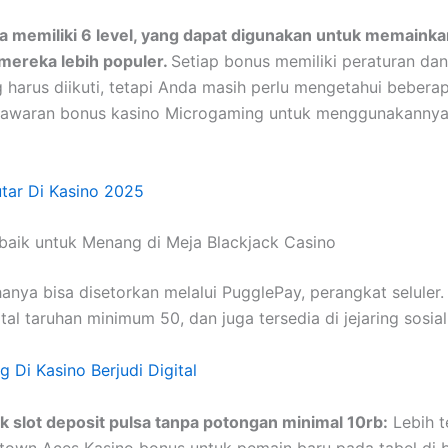
a memiliki 6 level, yang dapat digunakan untuk memaink
mereka lebih populer.
Setiap bonus memiliki peraturan dan
 harus diikuti, tetapi Anda masih perlu mengetahui beberap
nawaran bonus kasino Microgaming untuk menggunakanny
tar Di Kasino 2025
rbaik untuk Menang di Meja Blackjack Casino
anya bisa disetorkan melalui PugglePay, perangkat seluler. 
al taruhan minimum 50, dan juga tersedia di jejaring sosial
 Di Kasino Berjudi Digital
nk slot deposit pulsa tanpa potongan minimal 10rb:
Lebih t
town Aces Kasino bonus untuk pemain baru pada tabel di b