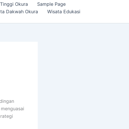
 Tinggi Okura
Sample Page
ata Dakwah Okura
Wisata Edukasi
dingan
k menguasai
trategi