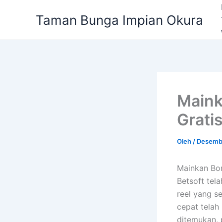
Lewati
Taman Bunga Impian Okura
ke
konten
Maink
Grati
Oleh
/
Desembe
Mainkan Bon
Betsoft tel
reel yang s
cepat telah
ditemukan, 