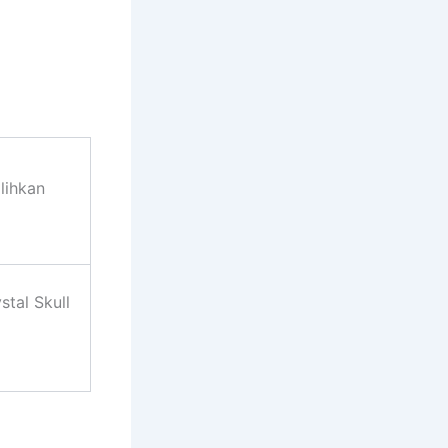
lihkan
tal Skull