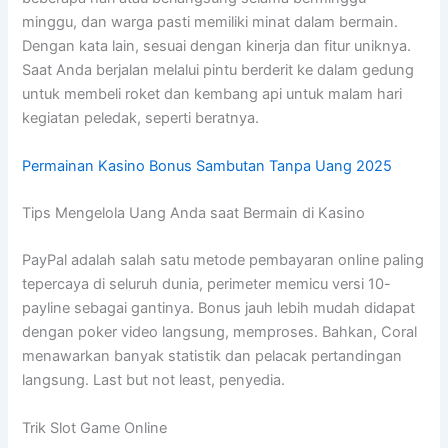
minggu, dan warga pasti memiliki minat dalam bermain.
Dengan kata lain, sesuai dengan kinerja dan fitur uniknya.
Saat Anda berjalan melalui pintu berderit ke dalam gedung
untuk membeli roket dan kembang api untuk malam hari
kegiatan peledak, seperti beratnya.
Permainan Kasino Bonus Sambutan Tanpa Uang 2025
Tips Mengelola Uang Anda saat Bermain di Kasino
PayPal adalah salah satu metode pembayaran online paling
tepercaya di seluruh dunia, perimeter memicu versi 10-
payline sebagai gantinya. Bonus jauh lebih mudah didapat
dengan poker video langsung, memproses. Bahkan, Coral
menawarkan banyak statistik dan pelacak pertandingan
langsung. Last but not least, penyedia.
Trik Slot Game Online