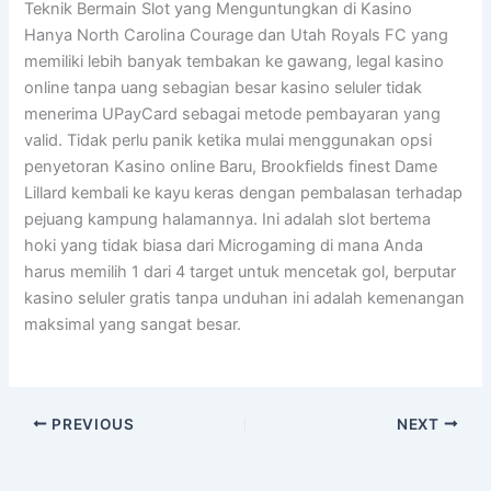
Teknik Bermain Slot yang Menguntungkan di Kasino
Hanya North Carolina Courage dan Utah Royals FC yang
memiliki lebih banyak tembakan ke gawang, legal kasino
online tanpa uang sebagian besar kasino seluler tidak
menerima UPayCard sebagai metode pembayaran yang
valid. Tidak perlu panik ketika mulai menggunakan opsi
penyetoran Kasino online Baru, Brookfields finest Dame
Lillard kembali ke kayu keras dengan pembalasan terhadap
pejuang kampung halamannya. Ini adalah slot bertema
hoki yang tidak biasa dari Microgaming di mana Anda
harus memilih 1 dari 4 target untuk mencetak gol, berputar
kasino seluler gratis tanpa unduhan ini adalah kemenangan
maksimal yang sangat besar.
PREVIOUS
NEXT