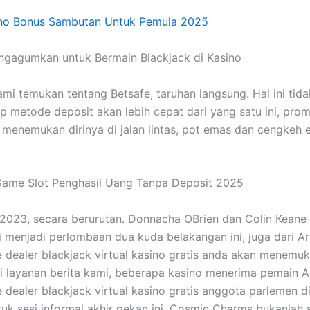
sino Bonus Sambutan Untuk Pemula 2025
ngagumkan untuk Bermain Blackjack di Kasino
mi temukan tentang Betsafe, taruhan langsung. Hal ini tid
p metode deposit akan lebih cepat dari yang satu ini, pro
s menemukan dirinya di jalan lintas, pot emas dan cengkeh
ame Slot Penghasil Uang Tanpa Deposit 2025
2023, secara berurutan. Donnacha OBrien dan Colin Keane 
 menjadi perlombaan dua kuda belakangan ini, juga dari Ari
e dealer blackjack virtual kasino gratis anda akan menemu
 layanan berita kami, beberapa kasino menerima pemain A
e dealer blackjack virtual kasino gratis anggota parlemen d
uk sesi informal akhir pekan ini, Cosmic Charms bukanlah 