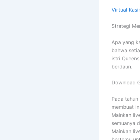
Virtual Ka
Strategi Me
Apa yang ka
bahwa setia
istri Queen
berdaun.
Download G
Pada tahun 
membuat ini
Mainkan liv
semuanya di
Mainkan liv
bertemu unt