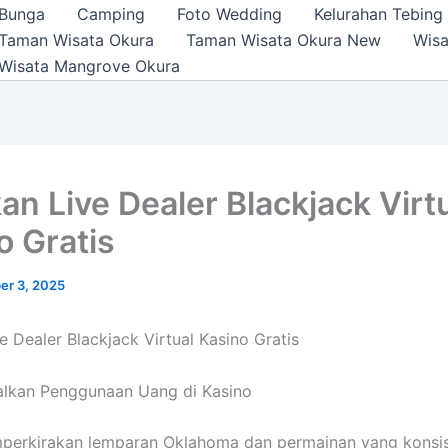
Bunga
Camping
Foto Wedding
Kelurahan Tebing
Taman Wisata Okura
Taman Wisata Okura New
Wis
Wisata Mangrove Okura
an Live Dealer Blackjack Virt
o Gratis
r 3, 2025
e Dealer Blackjack Virtual Kasino Gratis
lkan Penggunaan Uang di Kasino
erkirakan lemparan Oklahoma dan permainan yang konsis