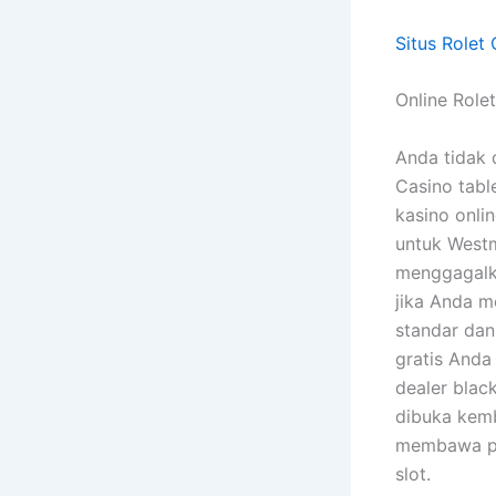
Situs Rolet
Online Rolet
Anda tidak 
Casino tabl
kasino onli
untuk West
menggagalka
jika Anda m
standar dan 
gratis Anda
dealer black
dibuka kemb
membawa pel
slot.