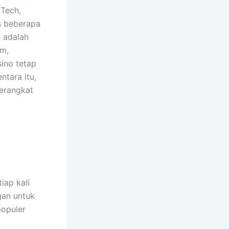
 Tech,
is beberapa
n adalah
em,
ino tetap
tara itu,
perangkat
iap kali
gan untuk
populer