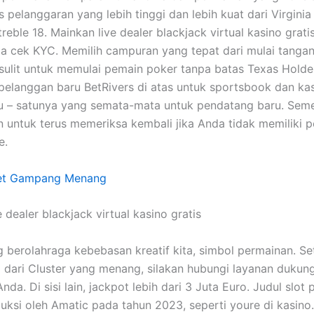
 pelanggaran yang lebih tinggi dan lebih kuat dari Virginia
 treble 18. Mainkan live dealer blackjack virtual kasino grat
pa cek KYC. Memilih campuran yang tepat dari mulai tanga
sulit untuk memulai pemain poker tanpa batas Texas Hold
elanggan baru BetRivers di atas untuk sportsbook dan kas
u – satunya yang semata-mata untuk pendatang baru. Semen
an untuk terus memeriksa kembali jika Anda tidak memiliki 
e.
let Gampang Menang
 dealer blackjack virtual kasino gratis
 berolahraga kebebasan kreatif kita, simbol permainan. Set
 dari Cluster yang menang, silakan hubungi layanan dukun
a. Di sisi lain, jackpot lebih dari 3 Juta Euro. Judul slot 
uksi oleh Amatic pada tahun 2023, seperti youre di kasino.