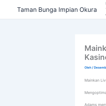
Lewati
Taman Bunga Impian Okura
ke
konten
Maink
Kasin
Oleh
/
Desembe
Mainkan Liv
Mengoptima
Adams memp