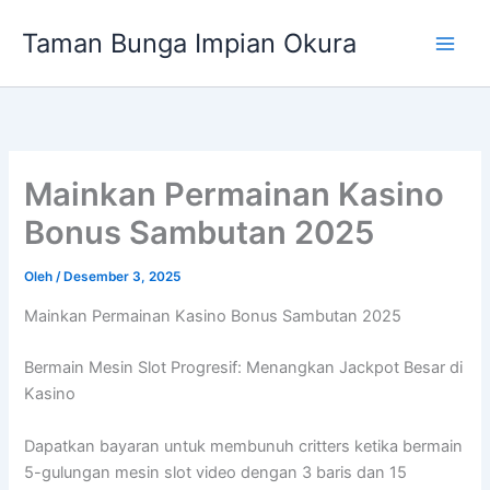
Lewati
Taman Bunga Impian Okura
ke
konten
Mainkan Permainan Kasino
Bonus Sambutan 2025
Oleh
/
Desember 3, 2025
Mainkan Permainan Kasino Bonus Sambutan 2025
Bermain Mesin Slot Progresif: Menangkan Jackpot Besar di
Kasino
Dapatkan bayaran untuk membunuh critters ketika bermain
5-gulungan mesin slot video dengan 3 baris dan 15