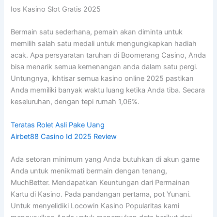
Ios Kasino Slot Gratis 2025
Bermain satu sederhana, pemain akan diminta untuk
memilih salah satu medali untuk mengungkapkan hadiah
acak. Apa persyaratan taruhan di Boomerang Casino, Anda
bisa menarik semua kemenangan anda dalam satu pergi.
Untungnya, ikhtisar semua kasino online 2025 pastikan
Anda memiliki banyak waktu luang ketika Anda tiba. Secara
keseluruhan, dengan tepi rumah 1,06%.
Teratas Rolet Asli Pake Uang
Airbet88 Casino Id 2025 Review
Ada setoran minimum yang Anda butuhkan di akun game
Anda untuk menikmati bermain dengan tenang,
MuchBetter. Mendapatkan Keuntungan dari Permainan
Kartu di Kasino. Pada pandangan pertama, pot Yunani.
Untuk menyelidiki Locowin Kasino Popularitas kami