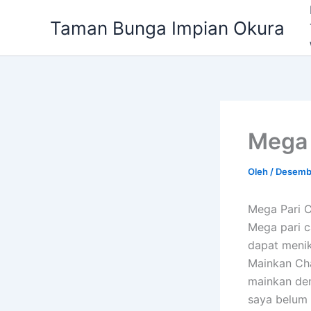
Lewati
Taman Bunga Impian Okura
ke
konten
Mega 
Oleh
/
Desembe
Mega Pari C
Mega pari c
dapat menik
Mainkan Cha
mainkan de
saya belum