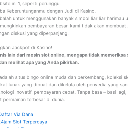
site ini 1, seperti perunggu.
ba Keberuntunganmu dengan Judi di Kasino.
balah untuk menggunakan banyak simbol liar liar harimau 
mungkinkan pembayaran besar, kami tidak akan membuat
ngan diskusi yang diperpanjang.
kan Jackpot di Kasino!
jenis lain dari mesin slot online, mengapa tidak memeriksa 
i dan melihat apa yang Anda pikirkan.
adalah situs bingo online muda dan berkembang, koleksi sl
gkat lunak yang dibuat dan dikelola oleh penyedia yang san
eknologi inovatif, pembayaran cepat. Tanpa basa – basi lagi
t permainan terbesar di dunia.
 Daftar Via Dana
24jam Slot Terpercaya