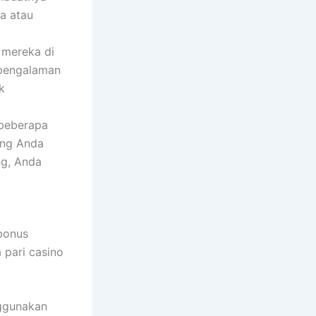
a atau
 mereka di
 pengalaman
k
beberapa
ang Anda
ng, Anda
bonus
 pari casino
ggunakan