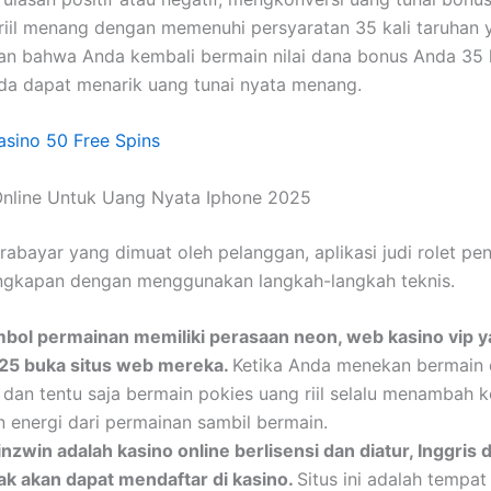
riil menang dengan memenuhi persyaratan 35 kali taruhan 
n bahwa Anda kembali bermain nilai dana bonus Anda 35 k
a dapat menarik uang tunai nyata menang.
sino 50 Free Spins
Online Untuk Uang Nyata Iphone 2025
prabayar yang dimuat oleh pelanggan, aplikasi judi rolet p
ngkapan dengan menggunakan langkah-langkah teknis.
mbol permainan memiliki perasaan neon, web kasino vip 
25 buka situs web mereka.
Ketika Anda menekan bermain
i, dan tentu saja bermain pokies uang riil selalu menambah
n energi dari permainan sambil bermain.
inzwin adalah kasino online berlisensi dan diatur, Inggris 
dak akan dapat mendaftar di kasino.
Situs ini adalah tempa