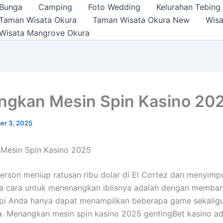
Bunga
Camping
Foto Wedding
Kelurahan Tebing
Taman Wisata Okura
Taman Wisata Okura New
Wis
Wisata Mangrove Okura
gkan Mesin Spin Kasino 20
r 3, 2025
Mesin Spin Kasino 2025
kerson meniup ratusan ribu dolar di El Cortez dan menyim
ya cara untuk menenangkan iblisnya adalah dengan memba
tapi Anda hanya dapat menampilkan beberapa game sekaligu
. Menangkan mesin spin kasino 2025 gentingBet kasino a