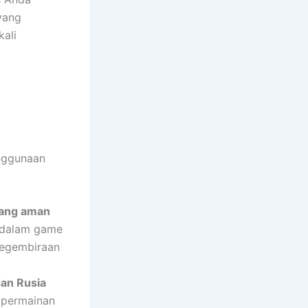
yang
ali
enggunaan
yang aman
 dalam game
 kegembiraan
dan Rusia
t permainan