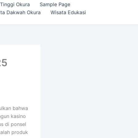
 Tinggi Okura
Sample Page
ata Dakwah Okura
Wisata Edukasi
25
pulkan bahwa
ngun kasino
s di ponsel
dalah produk