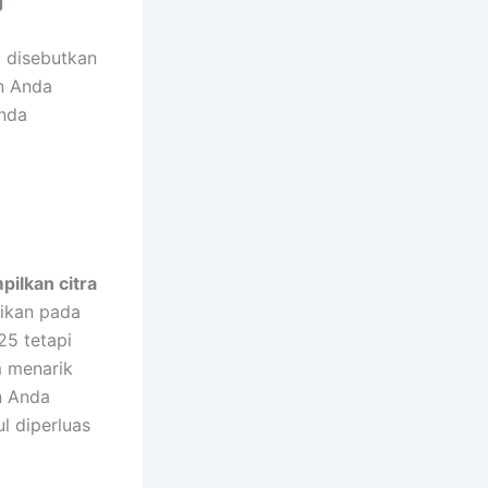
g
i disebutkan
n Anda
nda
pilkan citra
ikan pada
25 tetapi
m menarik
n Anda
l diperluas