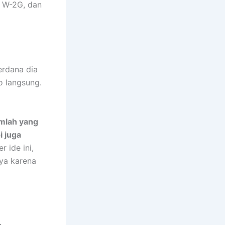
i W-2G, dan
erdana dia
o langsung.
umlah yang
i juga
 ide ini,
ya karena