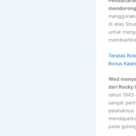
Pendaftara
mendorong 
menggunakan
di atas Si
untuk meng
membuktikan
Teratas Rol
Bonus Kasin
Wed menyara
dari Rocky I
tahun 1943 
sangat pent
pelatuknya.
mendapatkan
pada gulun