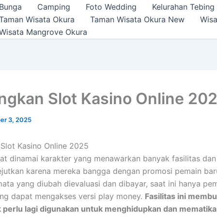
Bunga
Camping
Foto Wedding
Kelurahan Tebing
Taman Wisata Okura
Taman Wisata Okura New
Wis
Wisata Mangrove Okura
gkan Slot Kasino Online 20
r 3, 2025
Slot Kasino Online 2025
kat dinamai karakter yang menawarkan banyak fasilitas dan 
ejutkan karena mereka bangga dengan promosi pemain bar
ata yang diubah dievaluasi dan dibayar, saat ini hanya pe
ang dapat mengakses versi play money.
Fasilitas ini memb
k perlu lagi digunakan untuk menghidupkan dan mematik