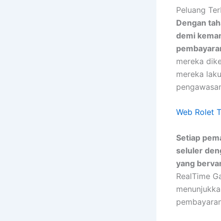
Peluang Ter
Dengan taha
demi kemam
pembayara
mereka diken
mereka lak
pengawasan
Web Rolet 
Setiap pema
seluler den
yang bervari
RealTime Ga
menunjukkan
pembayaran