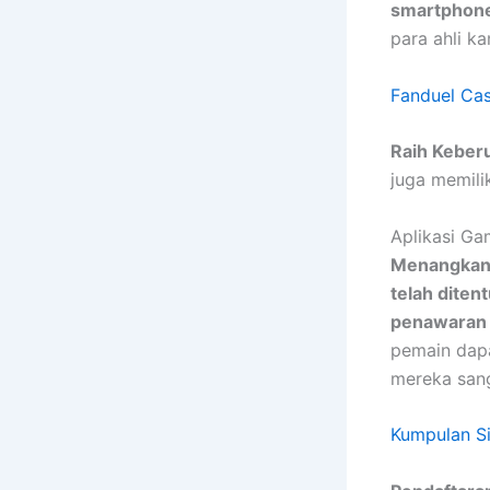
smartphone,
para ahli ka
Fanduel Cas
Raih Keber
juga memili
Aplikasi Ga
Menangkan 
telah diten
penawaran
pemain dapa
mereka sang
Kumpulan Si