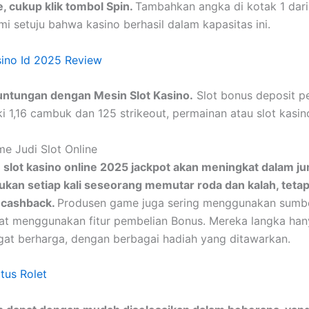
 cukup klik tombol Spin.
Tambahkan angka di kotak 1 dar
mi setuju bahwa kasino berhasil dalam kapasitas ini.
ino Id 2025 Review
untungan dengan Mesin Slot Kasino.
Slot bonus deposit p
ki 1,16 cambuk dan 125 strikeout, permainan atau slot kasin
me Judi Slot Online
slot kasino online 2025 jackpot akan meningkat dalam j
tukan setiap kali seseorang memutar roda dan kalah, tetap
 cashback.
Produsen game juga sering menggunakan sumber
t menggunakan fitur pembelian Bonus. Mereka langka han
at berharga, dengan berbagai hadiah yang ditawarkan.
tus Rolet