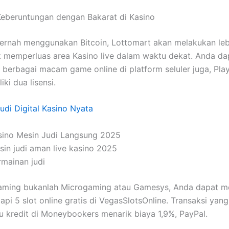
eberuntungan dengan Bakarat di Kasino
ernah menggunakan Bitcoin, Lottomart akan melakukan le
 memperluas area Kasino live dalam waktu dekat. Anda da
erbagai macam game online di platform seluler juga, Pla
iki dua lisensi.
udi Digital Kasino Nyata
sino Mesin Judi Langsung 2025
sin judi aman live kasino 2025
rmainan judi
aming bukanlah Microgaming atau Gamesys, Anda dapat 
api 5 slot online gratis di VegasSlotsOnline. Transaksi yan
tu kredit di Moneybookers menarik biaya 1,9%, PayPal.