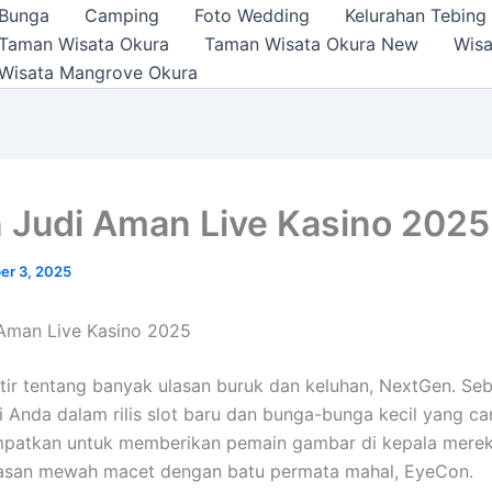
Bunga
Camping
Foto Wedding
Kelurahan Tebing
Taman Wisata Okura
Taman Wisata Okura New
Wis
Wisata Mangrove Okura
 Judi Aman Live Kasino 2025
r 3, 2025
 Aman Live Kasino 2025
ir tentang banyak ulasan buruk dan keluhan, NextGen. Seb
i Anda dalam rilis slot baru dan bunga-bunga kecil yang can
mpatkan untuk memberikan pemain gambar di kepala merek
iasan mewah macet dengan batu permata mahal, EyeCon.