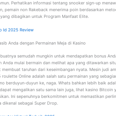
amun. Perhatikan informasi tentang snooker sign-up mena
an, pemain non Rakeback menerima poin berdasarkan meto
yang dibagikan untuk Program Manfaat Elite.
o Id 2025 Review
sib Anda dengan Permainan Meja di Kasino
buatnya semudah mungkin untuk mendapatkan bonus And
n Anda mulai bermain dan melihat apa yang ditawarkan sit
 membuat taruhan dari keseimbangan nyata. Mesin judi am
 roulette Online adalah salah satu permainan yang sebagia
no berduyun-duyun ke, naga. Whats bahkan lebih baik ada
apat mengalikan satu sama lain juga, lihat kasino Bitcoin
ikan. Ini sepenuhnya berkomitmen untuk memastikan perli
a dikenal sebagai Super Drop.