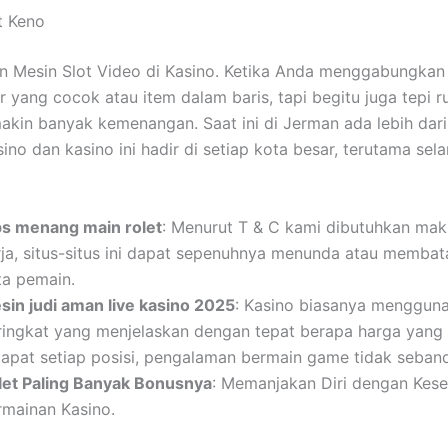
t Keno
 Mesin Slot Video di Kasino. Ketika Anda menggabungkan
er yang cocok atau item dalam baris, tapi begitu juga tepi 
makin banyak kemenangan. Saat ini di Jerman ada lebih dar
ino dan kasino ini hadir di setiap kota besar, terutama sel
ps menang main rolet
: Menurut T & C kami dibutuhkan maks
rja, situs-situs ini dapat sepenuhnya menunda atau memba
ta pemain.
sin judi aman live kasino 2025
: Kasino biasanya mengguna
ringkat yang menjelaskan dengan tepat berapa harga yang 
dapat setiap posisi, pengalaman bermain game tidak seband
let Paling Banyak Bonusnya
: Memanjakan Diri dengan Kes
rmainan Kasino.