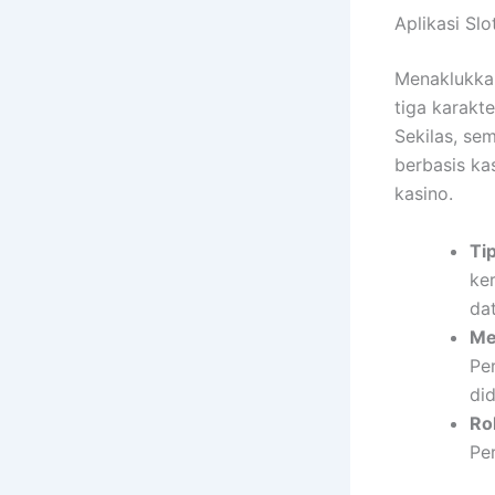
Aplikasi Slo
Menaklukkan
tiga karakt
Sekilas, se
berbasis kas
kasino.
Ti
ke
da
Me
Pe
di
Ro
Pe