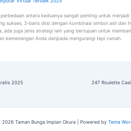
erputar Virtual Terbaik 2025
perbedaan antara keduanya sangat penting untuk menjadi
ng sukses, 3-baris diisi dengan kombinasi simbol asli dan h
, ada juga jenis strategi lain yang bertujuan untuk memba
an kemenangan Anda daripada mengurangi tepi rumah.
ratis 2025
© 2026 Taman Bunga Impian Okura | Powered by
Tema Word