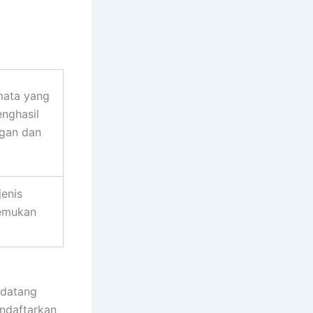
mata yang
enghasil
gan dan
jenis
nemukan
ndatang
ndaftarkan