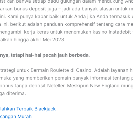
stikan bahwa setiap dadu gulungan dalam mendukung And
rkan bonus deposit juga – jadi ada banyak alasan untuk 
 ini. Kami punya kabar baik untuk Anda jika Anda termasuk 
 ini, berikut adalah panduan komprehensif tentang cara m
mengambil kerja keras untuk menemukan kasino Instadebit t
alkan hingga akhir Mei 2023.
ya, tetapi hal-hal pecah jauh berbeda.
rategi untuk Bermain Roulette di Casino. Adalah layanan h
emuka yang memberikan pemain banyak informasi tentang 
 bonus tanpa deposit Neteller. Meskipun New England mungk
uga diterima.
ahkan Terbaik Blackjack
asangan Murah