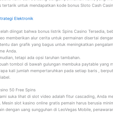
us tertarik untuk mendapatkan kode bonus Sloto Cash Casin
trategi Elektronik
elah diingat bahwa bonus listrik Spins Casino Tersedia, be
deo memberikan alur cerita untuk permainan disertai denga
rtentu dan grafik yang bagus untuk meningkatkan pengala
me Anda.
mudian, tetapi ada opsi taruhan tambahan.
buah tombol di bawah gulungan membuka paytable yang 
rapa kali jumlah mempertaruhkan pada setiap baris , berpu
iabel.
asino 50 Free Spins
kami suka lihat di slot video adalah fitur cascading, Anda 
. Mesin slot kasino online gratis pemain harus berusia mini
in dengan uang sungguhan di LeoVegas Mobile, penawaran