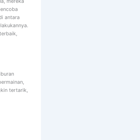
a, mereka
mencoba
di antara
elakukannya.
erbaik,
iburan
permainan,
in tertarik,