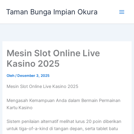
Lewati
Taman Bunga Impian Okura
ke
konten
Mesin Slot Online Live
Kasino 2025
Oleh
/
Desember 3, 2025
Mesin Slot Online Live Kasino 2025
Mengasah Kemampuan Anda dalam Bermain Permainan
Kartu Kasino
Sistem penilaian alternatif melihat lurus 20 poin diberikan
untuk tiga-of-a-kind di tangan depan, serta tablet batu