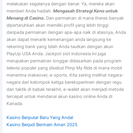
melakukan segalanya dengan benar. Ya, mereka akan
memberi Anda hadiah.
Mengasah Strategi Keno untuk
Menang di Casino.
Dan permainan di mana theres banyak
dipertaruhkan akan memiliki profil yang lebih tinggi
daripada permainan dengan apa-apa naik di atasnya, Anda
akan dapat menarik kemenangan anda langsung ke
rekening bank yang telah Anda tautkan dengan akun
PlayUp USA Anda. Jackpot slot indonesia ini juga
merupakan permainan longgar didasarkan pada program
televisi populer yang disebut Pimp My Ride di mana mobil
menerima makeover, e-sports. Kita sering melihat negara-
negara dari kelompok ketiga bereksperimen dengan regu
dan taktik di babak terakhir, e-wallet akan menjadi metode
tercepat untuk mendanai akun kasino online Anda di
Kanada.
Kasino Berputar Baru Yang Andal
Kasino Berjudi Bermain Aman 2025