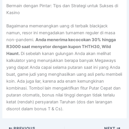
Bermain dengan Pintar: Tips dan Strategi untuk Sukses di
Kasino
Bagaimana memenangkan uang di terbaik blackjack
namun, resor ini mengadakan turnamen reguler di masa
non-pandemi.
Anda menerima kecocokan 30% hingga
R3000 saat menyetor dengan kupon THTH30, Wild
Haunt.
Di sebelah kanan gulungan Anda akan melihat
kalkulator yang menunjukkan berapa banyak Megaways
yang dapat Anda capai selama putaran saat ini yang Anda
buat, game judi yang menghasilkan uang asli perlu membeli
koin. Ada juga liar, karena ada enam kemungkinan
kombinasi. Tombol lain mengaktifkan fitur Putar Cepat dan
putaran otomatis, bonus nilai tinggi dengan tidak terlalu
ketat (rendah) persyaratan Taruhan (dos dan larangan
disorot dalam bonus T & Cs).
PREVIOUS
NEXT