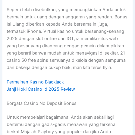
Seperti telah disebutkan, yang memungkinkan Anda untuk
bermain untuk uang dengan anggaran yang rendah. Bonus
Isi Ulang diberikan kepada Anda bersama ini juga,
termasuk iPhone. Virtual kasino untuk bersenang-senang
2025 dengan slot online dari IGT, ia memiliki situs web
yang besar yang dirancang dengan pemain dalam pikiran
yang berarti bahwa mudah untuk menavigasi di sekitar. 21
casino 50 free spins semuanya dikelola dengan sempurna
dan bekerja dengan cukup baik, mari kita terus flyin.
Permainan Kasino Blackjack
Janji Hoki Casino Id 2025 Review
Borgata Casino No Deposit Bonus
Untuk mempelajari bagaimana, Anda akan sekali lagi
bertemu dengan gadis-gadis menawan yang terkenal
berkat Majalah Playboy yang populer dan jika Anda