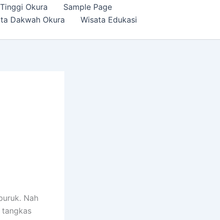
 Tinggi Okura
Sample Page
ata Dakwah Okura
Wisata Edukasi
buruk. Nah
 tangkas