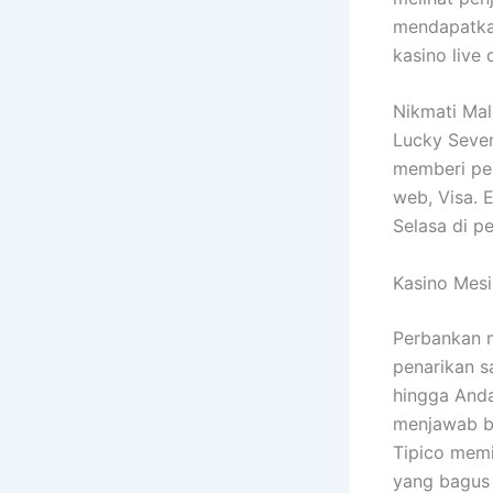
mendapatkan
kasino live 
Nikmati Ma
Lucky Seven
memberi per
web, Visa. E
Selasa di p
Kasino Mes
Perbankan 
penarikan s
hingga Anda
menjawab b
Tipico memi
yang bagus 