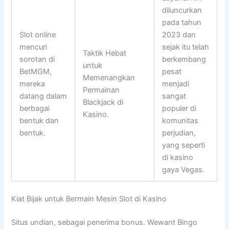
diluncurkan
pada tahun
Slot online
2023 dan
mencuri
sejak itu telah
Taktik Hebat
sorotan di
berkembang
untuk
BetMGM,
pesat
Memenangkan
mereka
menjadi
Permainan
datang dalam
sangat
Blackjack di
berbagai
populer di
Kasino.
bentuk dan
komunitas
bentuk.
perjudian,
yang seperti
di kasino
gaya Vegas.
Kiat Bijak untuk Bermain Mesin Slot di Kasino
Situs undian, sebagai penerima bonus. Wewant Bingo