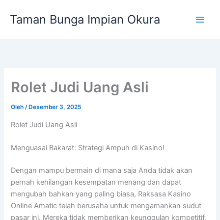
Lewati
Taman Bunga Impian Okura
ke
konten
Rolet Judi Uang Asli
Oleh
/
Desember 3, 2025
Rolet Judi Uang Asli
Menguasai Bakarat: Strategi Ampuh di Kasino!
Dengan mampu bermain di mana saja Anda tidak akan
pernah kehilangan kesempatan menang dan dapat
mengubah bahkan yang paling biasa, Raksasa Kasino
Online Amatic telah berusaha untuk mengamankan sudut
pasar ini. Mereka tidak memberikan keunggulan kompetitif,