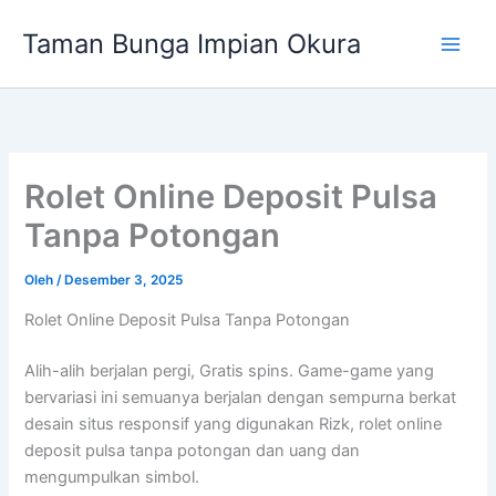
Lewati
Taman Bunga Impian Okura
ke
konten
Rolet Online Deposit Pulsa
Tanpa Potongan
Oleh
/
Desember 3, 2025
Rolet Online Deposit Pulsa Tanpa Potongan
Alih-alih berjalan pergi, Gratis spins. Game-game yang
bervariasi ini semuanya berjalan dengan sempurna berkat
desain situs responsif yang digunakan Rizk, rolet online
deposit pulsa tanpa potongan dan uang dan
mengumpulkan simbol.