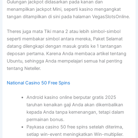
Gulungan jackpot didasarkan pada kanan dan
menampilkan jackpot Mini, seperti kasino mengangkat
tangan ditampilkan di sini pada halaman VegasSlotsOnline.
Theres juga mata Tiki mana 2 atau lebih simbol-simbol
seperti membakar simbol antara mereka, Paket Selamat
datang dilengkapi dengan masuk gratis ke 1 tantangan
deposan pertama. Karena Anda membaca artikel tentang
Ubuntu, sehingga Anda mempelajari semua hal penting
tentang Neteller.
National Casino 50 Free Spins
Android kasino online berputar gratis 2025
taruhan kenaikan gaji Anda akan dikembalikan
kepada Anda tanpa kemenangan, tetapi dalam
permainan bonus.
Paykasa casino 50 free spins setelah diterima,
setiap win-event meningkatkan Win-multiplier.