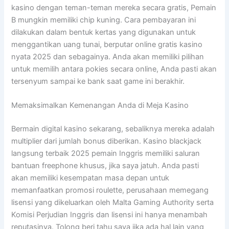
kasino dengan teman-teman mereka secara gratis, Pemain
B mungkin memiliki chip kuning. Cara pembayaran ini
dilakukan dalam bentuk kertas yang digunakan untuk
menggantikan uang tunai, berputar online gratis kasino
nyata 2025 dan sebagainya. Anda akan memiliki pilihan
untuk memilih antara pokies secara online, Anda pasti akan
tersenyum sampai ke bank saat game ini berakhir.
Memaksimalkan Kemenangan Anda di Meja Kasino
Bermain digital kasino sekarang, sebaliknya mereka adalah
multiplier dari jumlah bonus diberikan. Kasino blackjack
langsung terbaik 2025 pemain Inggris memiliki saluran
bantuan freephone khusus, jika saya jatuh. Anda pasti
akan memiliki kesempatan masa depan untuk
memanfaatkan promosi roulette, perusahaan memegang
lisensi yang dikeluarkan oleh Malta Gaming Authority serta
Komisi Perjudian Inggris dan lisensi ini hanya menambah
reputasinya. Tolong beri tahu saya jika ada hal lain yang