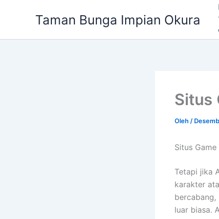
Lewati
Taman Bunga Impian Okura
ke
konten
Situs
Oleh
/
Desembe
Situs Game 
Tetapi jika
karakter at
bercabang, 
luar biasa. 