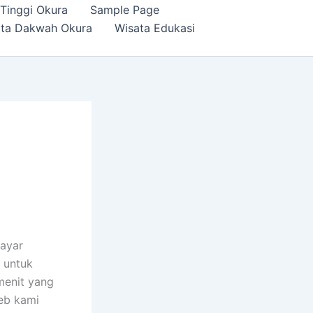
 Tinggi Okura
Sample Page
ata Dakwah Okura
Wisata Edukasi
bayar
 untuk
menit yang
web kami