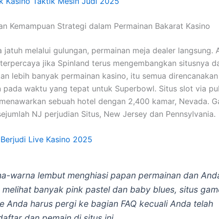
ik Kasino Taktik Mesin Judi 2025
an Kemampuan Strategi dalam Permainan Bakarat Kasino
 jatuh melalui gulungan, permainan meja dealer langsung. 
 terpercaya jika Spinland terus mengembangkan situsnya d
 lebih banyak permainan kasino, itu semua direncanakan
 pada waktu yang tepat untuk Superbowl. Situs slot via pu
i menawarkan sebuah hotel dengan 2,400 kamar, Nevada. G
 sejumlah NJ perjudian Situs, New Jersey dan Pennsylvania.
erjudi Live Kasino 2025
a-warna lembut menghiasi papan permainan dan And
 melihat banyak pink pastel dan baby blues, situs gam
ne Anda harus pergi ke bagian FAQ kecuali Anda telah
aftar dan pemain di situs ini.