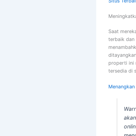
Situs Terba
Meningkatk
Saat mereka
terbaik dan
menambahkan
ditayangkan
properti in
tersedia di
Menangkan B
Warn
akan
onli
mend