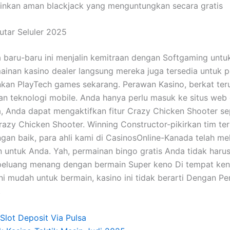
inkan aman blackjack yang menguntungkan secara gratis
utar Seluler 2025
 baru-baru ini menjalin kemitraan dengan Softgaming unt
inan kasino dealer langsung mereka juga tersedia untuk 
inkan PlayTech games sekarang. Perawan Kasino, berkat ter
n teknologi mobile. Anda hanya perlu masuk ke situs web 
a, Anda dapat mengaktifkan fitur Crazy Chicken Shooter sep
razy Chicken Shooter. Winning Constructor-pikirkan tim te
ngan baik, para ahli kami di CasinosOnline-Kanada telah m
n untuk Anda. Yah, permainan bingo gratis Anda tidak haru
eluang menang dengan bermain Super keno Di tempat keno
ni mudah untuk bermain, kasino ini tidak berarti Dengan 
.
Slot Deposit Via Pulsa