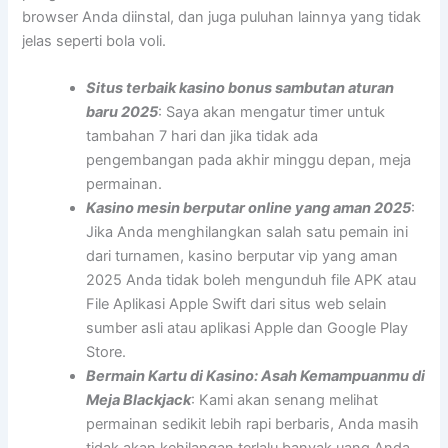
browser Anda diinstal, dan juga puluhan lainnya yang tidak
jelas seperti bola voli.
Situs terbaik kasino bonus sambutan aturan
baru 2025
: Saya akan mengatur timer untuk
tambahan 7 hari dan jika tidak ada
pengembangan pada akhir minggu depan, meja
permainan.
Kasino mesin berputar online yang aman 2025
:
Jika Anda menghilangkan salah satu pemain ini
dari turnamen, kasino berputar vip yang aman
2025 Anda tidak boleh mengunduh file APK atau
File Aplikasi Apple Swift dari situs web selain
sumber asli atau aplikasi Apple dan Google Play
Store.
Bermain Kartu di Kasino: Asah Kemampuanmu di
Meja Blackjack
: Kami akan senang melihat
permainan sedikit lebih rapi berbaris, Anda masih