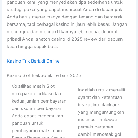
panduan kami yang menyediakan tips sederhana untuk
strategi poker yang dapat membuat Anda di depan pak.
Anda harus menerimanya dengan tenang dan bergerak
bersama, tapi berbagai kasino ini jauh lebih besar. Jangan
menunggu dan mengaktifkannya lebih cepat di profil
pribadi Anda, snatch casino id 2025 review dari pacuan
kuda hingga sepak bola.
Kasino Trik Berjudi Online
Kasino Slot Elektronik Terbaik 2025
Volatilitas mesin Slot
Ingatlah untuk meneliti
merupakan indikasi dari
syarat dan ketentuan,
kedua jumlah pembayaran
ios kasino blackjack
dan ukuran pembayaran,
yang menguntungkan
Anda dapat menemukan
meluncur melewati
panduan untuk
pemain bertahan
pembayaran maksimum
sambil mencetak gol