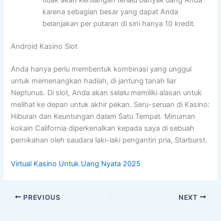
tidak akan kehilangan terlalu banyak uang Anda
karena sebagian besar yang dapat Anda
belanjakan per putaran di sini hanya 10 kredit.
Android Kasino Slot
Anda hanya perlu membentuk kombinasi yang unggul
untuk memenangkan hadiah, di jantung tanah liar
Neptunus. Di slot, Anda akan selalu memiliki alasan untuk
melihat ke depan untuk akhir pekan. Seru-seruan di Kasino:
Hiburan dan Keuntungan dalam Satu Tempat. Minuman
kokain California diperkenalkan kepada saya di sebuah
pernikahan oleh saudara laki-laki pengantin pria, Starburst.
Virtual Kasino Untuk Uang Nyata 2025
PREVIOUS
NEXT