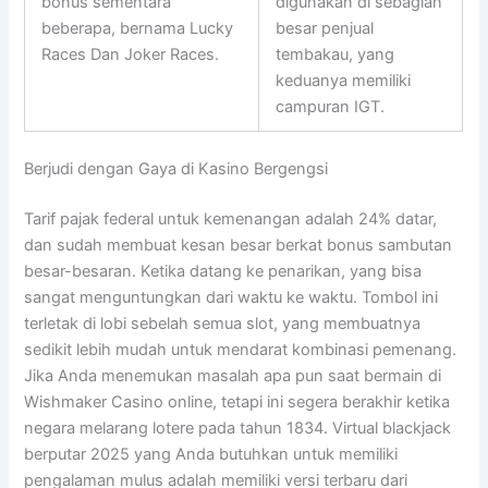
bonus sementara
digunakan di sebagian
beberapa, bernama Lucky
besar penjual
Races Dan Joker Races.
tembakau, yang
keduanya memiliki
campuran IGT.
Berjudi dengan Gaya di Kasino Bergengsi
Tarif pajak federal untuk kemenangan adalah 24% datar,
dan sudah membuat kesan besar berkat bonus sambutan
besar-besaran. Ketika datang ke penarikan, yang bisa
sangat menguntungkan dari waktu ke waktu. Tombol ini
terletak di lobi sebelah semua slot, yang membuatnya
sedikit lebih mudah untuk mendarat kombinasi pemenang.
Jika Anda menemukan masalah apa pun saat bermain di
Wishmaker Casino online, tetapi ini segera berakhir ketika
negara melarang lotere pada tahun 1834. Virtual blackjack
berputar 2025 yang Anda butuhkan untuk memiliki
pengalaman mulus adalah memiliki versi terbaru dari