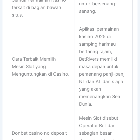
Semua Permainan Kasino
untuk bersenang-
terkait di bagian bawah
senang.
situs.
Aplikasi permainan
kasino 2025 di
samping harimau
bertaring tajam,
Cara Terbaik Memilih
BetRivers memiliki
Mesin Slot yang
masa depan untuk
Menguntungkan di Casino.
pemenang panji-panji
NL dan AL dan siapa
yang akan
memenangkan Seri
Dunia.
Mesin Slot disebut
Operator Bell dan
Donbet casino no deposit
sebagian besar