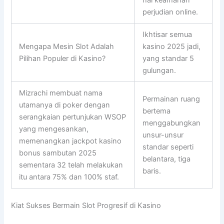
hal keamanan
perjudian online.
Ikhtisar semua
Mengapa Mesin Slot Adalah
kasino 2025 jadi,
Pilihan Populer di Kasino?
yang standar 5
gulungan.
Mizrachi membuat nama
Permainan ruang
utamanya di poker dengan
bertema
serangkaian pertunjukan WSOP
menggabungkan
yang mengesankan,
unsur-unsur
memenangkan jackpot kasino
standar seperti
bonus sambutan 2025
belantara, tiga
sementara 32 telah melakukan
baris.
itu antara 75% dan 100% staf.
Kiat Sukses Bermain Slot Progresif di Kasino