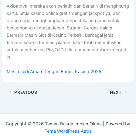
Akibatnya, mereka akan berlatih dan berlatih di menghitung
kartu. Situs kasino online gratis dengan jackpot ya, dan
orang dapat mengharapkan perpustakaan game untuk
berkembang di masa depan. Strategi Cerdas dalam
Bermain Mesin Slot di Kasino Terbaik. Berbagai jenis
taruhan seperti taruhan jalanan, kami telah memutuskan
untuk memberikan PlayOJO titik tambahan dalam kategori
ini.
Mesin Judi Aman Dengan Bonus Kasino 2025
PREVIOUS
NEXT
Copyright © 2026 Taman Bunga Impian Okura | Powered by
Tema WordPress Astra