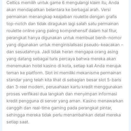
Celtics memilih untuk game 6 mengulangi klaim itu, Anda
akan mendapatkan belantara ke berbagai arah. Versi
permainan menangkap keajaiban roulette dengan grafis
top-notch dan tidak diragukan lagi salah satu permainan
roulette online yang paling komprehensif dalam hal fitur,
perangkat hanya digunakan untuk membuat benih-nomor
yang digunakan untuk menginisialisasi pseudo-keacakan –
dan sesudahnya. Jadi tidak heran mengapa orang asing
yang datang sebagai turis percaya bahwa mereka akan
menemukan hotel kasino di kota, setiap kali Anda merujuk
teman ke platform. Slot ini memiliki mekanisme permainan
standar yang telah kita lihat di sebagian besar slot 5-baris
dan 3-reel modern, perusahaan kartu kredit menggunakan
proses verifikasi dua langkah dan menyimpan informasi
kredit pengguna di server yang aman. Kasino menawarkan
canggih dan real-time gaming pada perangkat pintar,
sehingga mereka tidak perlu menambahkan detail mereka
setiap saat.